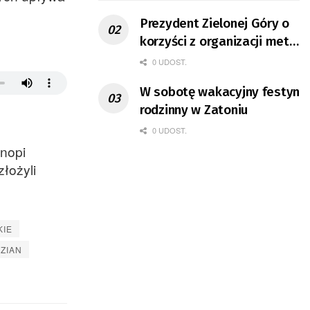
Prezydent Zielonej Góry o
korzyści z organizacji mety
Tour de Pologne
0 UDOST.
W sobotę wakacyjny festyn
rodzinny w Zatoniu
0 UDOST.
nopi
złożyli
KIE
ZIAN