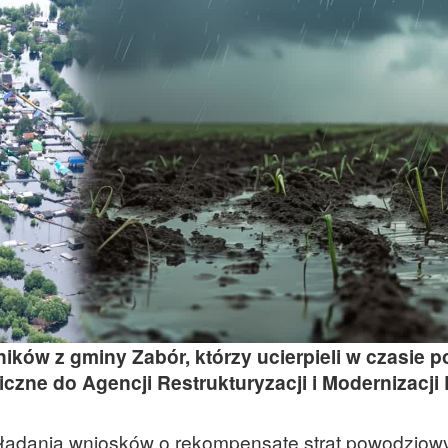
ków z gminy Zabór, którzy ucierpieli w czasie p
iczne do Agencji Restrukturyzacji i Modernizacji 
n składania wniosków o rekompensatę strat powodzio