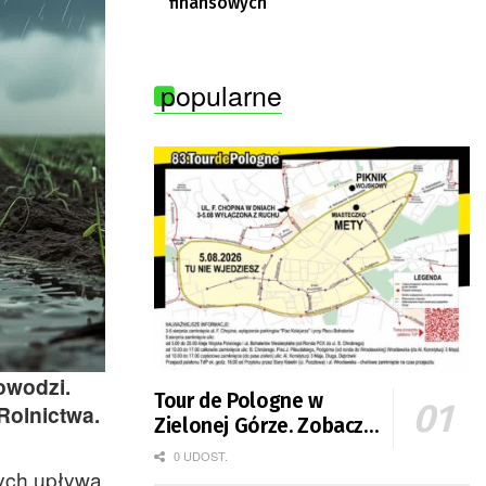
finansowych
popularne
owodzi.
Tour de Pologne w
Rolnictwa.
Zielonej Górze. Zobacz
zmiany w organizacji
0 UDOST.
ruchu
wych upływa