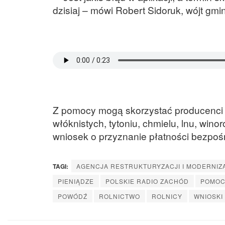
dzisiaj – mówi Robert Sidoruk, wójt gmi
Z pomocy mogą skorzystać producenci 
włóknistych, tytoniu, chmielu, lnu, winor
wniosek o przyznanie płatności bezpośre
TAGI:
AGENCJA RESTRUKTURYZACJI I MODERNIZ
PIENIĄDZE
POLSKIE RADIO ZACHÓD
POMOC
POWÓDŹ
ROLNICTWO
ROLNICY
WNIOSKI