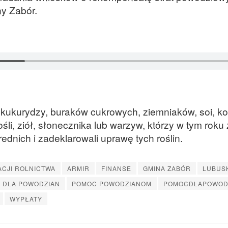
ny Zabór.
kukurydzy, buraków cukrowych, ziemniaków, soi, ko
ośli, ziół, słonecznika lub warzyw, którzy w tym roku 
dnich i zadeklarowali uprawę tych roślin.
ACJI ROLNICTWA
ARMIR
FINANSE
GMINA ZABÓR
LUBUS
 DLA POWODZIAN
POMOC POWODZIANOM
POMOCDLAPOWOD
WYPŁATY