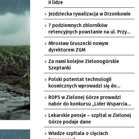
II lidze
Jeździecka rywalizacja w Drzonkowie
7 podziemnych zbiorników
retencyjnych powstanie na ul. Przy
Gazowni
Mirosław Gruszecki nowym
dyrektorem ZGM
Za nami kolejne Zielonogórskie
Szeptanki
Polski potentat technologii
kosmicznych wprowadzi się do
Zielonej Góry
ROPS w Zielonej Górze prowadzi
nabór do konkursu „Lider Wsparcia
Seniora”
Lekarskie pensje – szpital w Zielonej
Górze podaje dane
Władze szpitala o cięciach