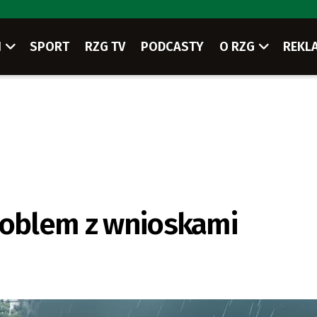
I
SPORT
RZG TV
PODCASTY
O RZG
REKL
roblem z wnioskami