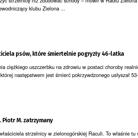
orzyć strzelnicę niż zbudować schody – mówił w Radiu Zielon
ewodniczący klubu Zielona ...
iciela psów, które śmiertelnie pogryzły 46-latka
a ciężkiego uszczerbku na zdrowiu w postaci choroby realni
 której następstwem jest śmierć pokrzywdzonego usłyszał 53-
. Piotr M. zatrzymany
właściciela strzelnicy w zielonogórskiej Raculi. To właśnie tu 