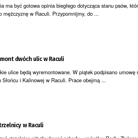
ia ma być gotowa opinia biegłego dotycząca stanu psów, któ
go mężczyznę w Raculi. Przypomnijmy, do ...
mont dwóch ulic w Raculi
rskie ulice będą wyremontowane. W piątek podpisano umowę 
 Słońcu i Kalinowej w Raculi. Prace obejmą ...
rzelnicy w Raculi