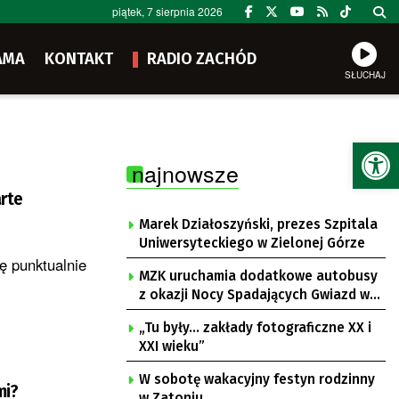
piątek, 7 sierpnia 2026
AMA
KONTAKT
RADIO ZACHÓD
SŁUCHAJ
Ot
najnowsze
rte
Marek Działoszyński, prezes Szpitala
Uniwersyteckiego w Zielonej Górze
ę punktualnie
MZK uruchamia dodatkowe autobusy
z okazji Nocy Spadających Gwiazd w
Ochli
„Tu były… zakłady fotograficzne XX i
XXI wieku”
W sobotę wakacyjny festyn rodzinny
mi?
w Zatoniu