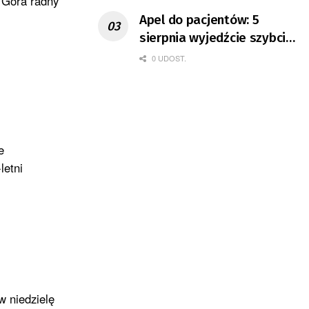
a Góra radny
Apel do pacjentów: 5
sierpnia wyjedźcie szybciej
z domów
0 UDOST.
e
letni
w niedzielę