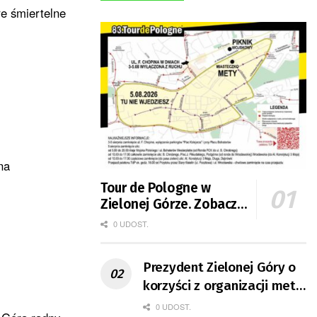
re śmiertelne
na
Tour de Pologne w
Zielonej Górze. Zobacz
zmiany w organizacji
0 UDOST.
ruchu
Prezydent Zielonej Góry o
korzyści z organizacji mety
Tour de Pologne
0 UDOST.