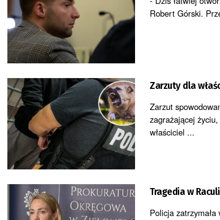
- Dziś łatwiej otw
Robert Górski. Prz
Zarzuty dla właśc
Zarzut spowodowani
zagrażającej życiu,
właściciel ...
Tragedia w Raculi
Policja zatrzymała 