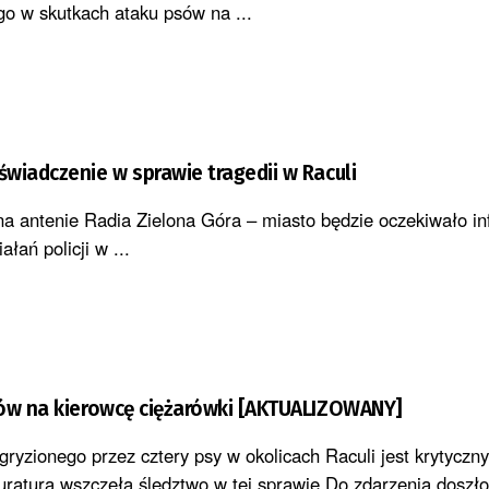
go w skutkach ataku psów na ...
wiadczenie w sprawie tragedii w Raculi
na antenie Radia Zielona Góra – miasto będzie oczekiwało in
ałań policji w ...
sów na kierowcę ciężarówki [AKTUALIZOWANY]
ryzionego przez cztery psy w okolicach Raculi jest krytyczny
uratura wszczęła śledztwo w tej sprawie.Do zdarzenia doszło 