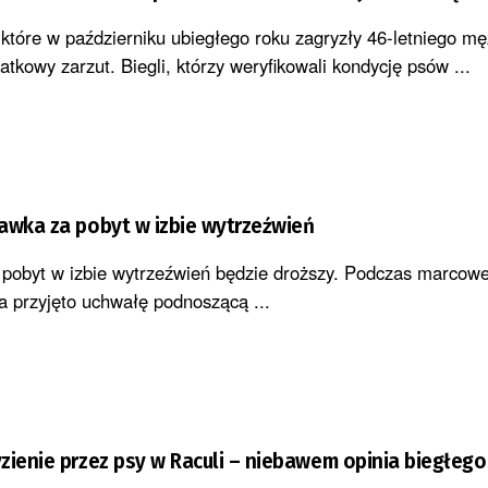
tóre w październiku ubiegłego roku zagryzły 46-letniego m
atkowy zarzut. Biegli, którzy weryfikowali kondycję psów ...
awka za pobyt w izbie wytrzeźwień
pobyt w izbie wytrzeźwień będzie droższy. Podczas marcowe
a przyjęto uchwałę podnoszącą ...
zienie przez psy w Raculi – niebawem opinia biegłego