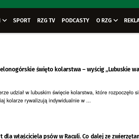
I
SPORT
RZG TV
PODCASTY
O RZG
REKL
ielonogórskie święto kolarstwa – wyścig „Lubuskie wa
rze udział w lubuskim święcie kolarstwa, które rozpoczęło si
aj kolarze rywalizują indywidualnie w ...
 dla właściciela psów w Raculi. Co dalej ze zwierzęta