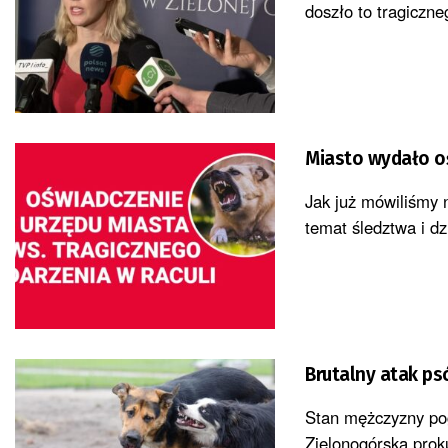
doszło to tragiczne
Miasto wydało oś
Jak już mówiliśmy 
temat śledztwa i dzi
Brutalny atak p
Stan mężczyzny pog
Zielonogórska prok