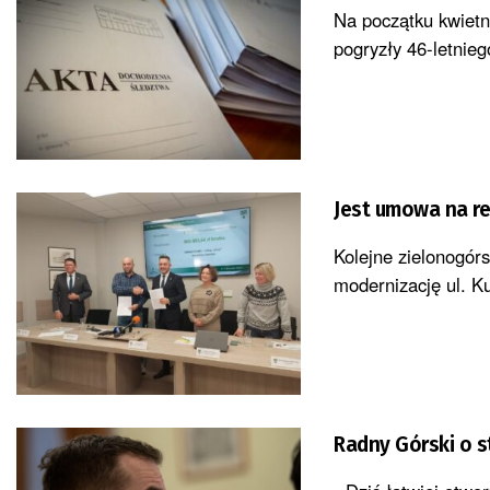
Na początku kwietn
pogryzły 46-letnie
Jest umowa na re
Kolejne zielonogó
modernizację ul. Ku
Radny Górski o st