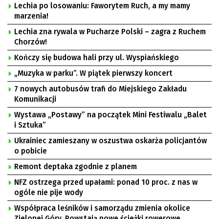
Lechia po losowaniu: Faworytem Ruch, a my mamy
marzenia!
Lechia zna rywala w Pucharze Polski – zagra z Ruchem
Chorzów!
Kończy się budowa hali przy ul. Wyspiańskiego
„Muzyka w parku”. W piątek pierwszy koncert
7 nowych autobusów trafi do Miejskiego Zakładu
Komunikacji
Wystawa „Postawy” na początek Mini Festiwalu „Balet
i Sztuka”
Ukrainiec zamieszany w oszustwa oskarża policjantów
o pobicie
Remont deptaka zgodnie z planem
NFZ ostrzega przed upałami: ponad 10 proc. z nas w
ogóle nie pije wody
Współpraca leśników i samorządu zmienia okolice
Zielonej Góry. Powstają nowe ścieżki rowerowe