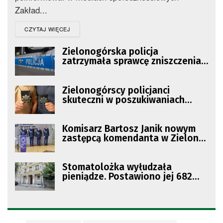
Zakład...
DETAILS
CZYTAJ WIĘCEJ
Zielonogórska policja
zatrzymała sprawcę zniszczenia
drzwi akademika
Zielonogórscy policjanci
skuteczni w poszukiwaniach
przestępców
Komisarz Bartosz Janik nowym
zastępcą komendanta w Zielonej
Górze
Stomatolożka wyłudzała
pieniądze. Postawiono jej 682
zarzuty