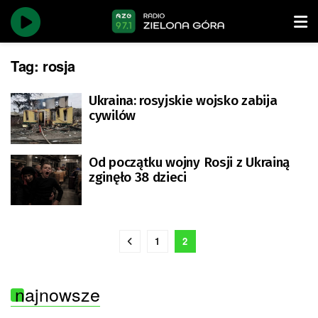
Tag:
rosja
Ukraina: rosyjskie wojsko zabija
cywilów
Od początku wojny Rosji z Ukrainą
zginęło 38 dzieci
1
2
najnowsze