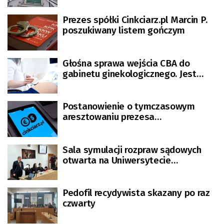
Prezes spółki Cinkciarz.pl Marcin P.
poszukiwany listem gończym
Głośna sprawa wejścia CBA do
gabinetu ginekologicznego. Jest
decyzja prokuratury
Postanowienie o tymczasowym
aresztowaniu prezesa
zielonogórskiej spółki Cinkciarz.pl
Sala symulacji rozpraw sądowych
otwarta na Uniwersytecie
Zielonogórskim
Pedofil recydywista skazany po raz
czwarty