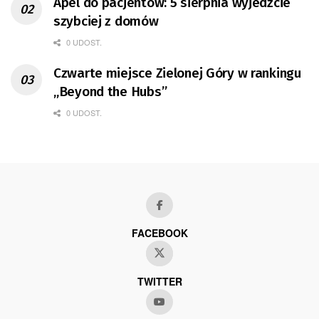
Apel do pacjentów: 5 sierpnia wyjedźcie
szybciej z domów
0 UDOST.
Czwarte miejsce Zielonej Góry w rankingu
„Beyond the Hubs”
0 UDOST.
FACEBOOK
TWITTER