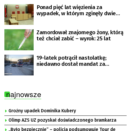
Ponad pięć lat więzienia za
wypadek, w którym zginęły dwie
osoby
Zamordował znajomego żony, którą
też chciał zabić – wyrok: 25 lat
19-latek potrącił nastolatkę;
niedawno dostał mandat za
driftowanie
najnowsze
Groźny upadek Dominika Kubery
Olimp AZS UZ pozyskał doświadczonego bramkarza
„Było bezpiecznie” – policja podsumowuje Tour de