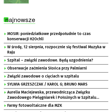
najnowsze
MOSIR: poniedziałkowe przedpołudnie to czas
konserwacji H2Ochli
W środę, 12 sierpnia, rozpocznie się festiwal Muzyka w
Raju
Szpital – związki zawodowe. Będą uzgodnienia?
Obserwacje zaćmienia Słońca przy Palmiarni
Związki zawodowe o cięciach w szpitalu
SYLWIA GRZESZCZAK / KAROL G; BRUNO MARS
Aurelia Maciejewska, przewodnicząca Związku
Zawodowego Pielęgniarek i Położnych w Szpitalu
Uniwersyteckim w Zielonej Górze, Bogusław
Farmy fotowoltaiczne dla MZK
Motowidełko, przewodniczący Zarządu Regionu NSZZ