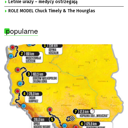
„Solidarność” Zielona Góra
Letnie urazy – medycy ostrzegają
ROLE MODEL Chuck Timely & The Hourglas
popularne