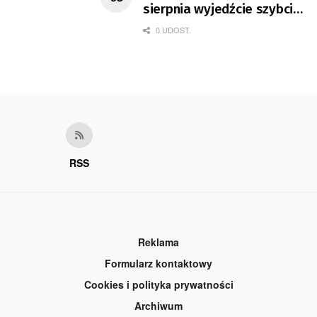
sierpnia wyjedźcie szybciej
z domów
0 UDOST.
RSS
Reklama
Formularz kontaktowy
Cookies i polityka prywatności
Archiwum