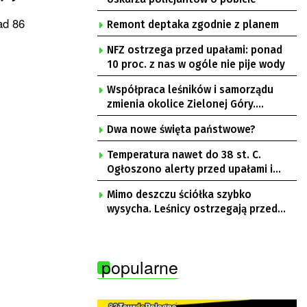
ad 86
Remont deptaka zgodnie z planem
NFZ ostrzega przed upałami: ponad
10 proc. z nas w ogóle nie pije wody
Współpraca leśników i samorządu
zmienia okolice Zielonej Góry.
Powstają nowe ścieżki rowerowe
Dwa nowe święta państwowe?
Temperatura nawet do 38 st. C.
Ogłoszono alerty przed upałami i
burzami
Mimo deszczu ściółka szybko
wysycha. Leśnicy ostrzegają przed
pożarami
popularne