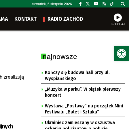
czwartek, 6 sierpnia 2026
AMA
KONTAKT
RADIO ZACHÓD
SŁUCHAJ
Ot
najnowsze
Kończy się budowa hali przy ul.
h zrealizują
Wyspiańskiego
„Muzyka w parku”. W piątek pierwszy
koncert
Wystawa „Postawy” na początek Mini
Festiwalu „Balet i Sztuka”
Ukrainiec zamieszany w oszustwa
ijnych
oskarża policjantów o pobicie