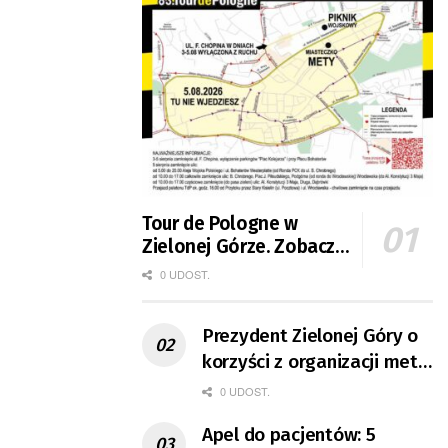
Tour de Pologne w
Zielonej Górze. Zobacz
zmiany w organizacji
0 UDOST.
ruchu
Prezydent Zielonej Góry o
korzyści z organizacji mety
Tour de Pologne
0 UDOST.
Apel do pacjentów: 5