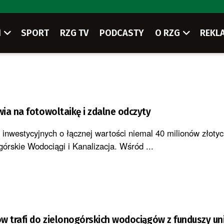
I
SPORT
RZG TV
PODCASTY
O RZG
REKL
a ZWiK stawia na fotowoltaikę i zdalne odczyty
 inwestycyjnych o łącznej wartości niemal 40 milionów złotyc
órskie Wodociągi i Kanalizacja. Wśród ...
w trafi do zielonogórskich wodociągów z funduszy un