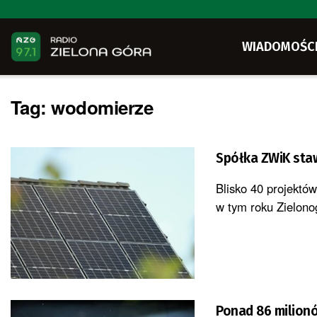
WIADOMOŚC
Tag:
wodomierze
Spółk
Blisko 40 projektów
w tym roku Zielonog
Ponad 86 milionó