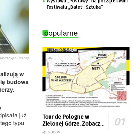
Wystawa „Postawy” na początek Mini
Festiwalu „Balet i Sztuka”
popularne
 ilustracyjne/Pixabay
alizują w
się budowa
ierzy.
a
pisała już
Tour de Pologne w
tego typu
Zielonej Górze. Zobacz
zmiany w organizacji
0 UDOST.