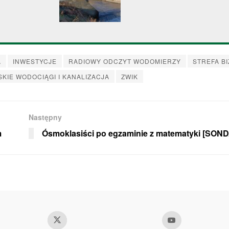
Potok
A
INWESTYCJE
RADIOWY ODCZYT WODOMIERZY
STREFA B
KIE WODOCIĄGI I KANALIZACJA
ZWIK
Następny
m
Ósmoklasiści po egzaminie z matematyki [SOND