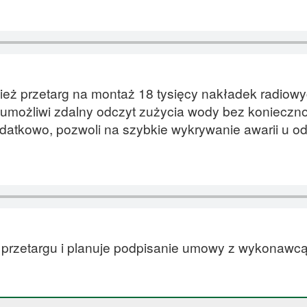
ież przetarg na montaż 18 tysięcy nakładek radiow
możliwi zdalny odczyt zużycia wody bez konieczno
atkowo, pozwoli na szybkie wykrywanie awarii u o
cji przetargu i planuje podpisanie umowy z wykonawc