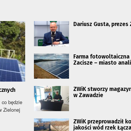
Dariusz Gusta, prezes
Farma fotowoltaiczna 
Zacisze – miasto anali
wielkość i lokalizację
ZWiK stworzy magazyn
cznych
w Zawadzie
 co będzie
w Zielonej
ZWiK przeprowadził ko
jakości wód rzek Łącza