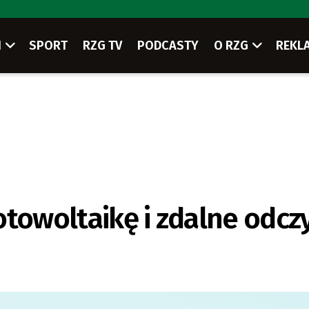
I
SPORT
RZG TV
PODCASTY
O RZG
REKL
otowoltaikę i zdalne odcz