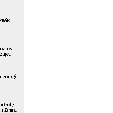
 ZWiK
na os.
zuje
 energii
ntrolę
 i Zimny