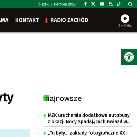
piątek, 7 sierpnia 2026
AMA
KONTAKT
RADIO ZACHÓD
SŁUCHAJ
Ot
yty
najnowsze
MZK uruchamia dodatkowe autobusy
z okazji Nocy Spadających Gwiazd w
Ochli
„Tu były… zakłady fotograficzne XX i