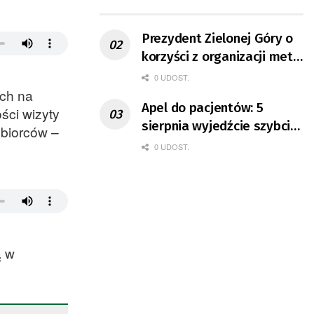
ruchu
Prezydent Zielonej Góry o
korzyści z organizacji mety
Tour de Pologne
0 UDOST.
ych na
Apel do pacjentów: 5
ści wizyty
sierpnia wyjedźcie szybciej
dbiorców –
z domów
0 UDOST.
ą w