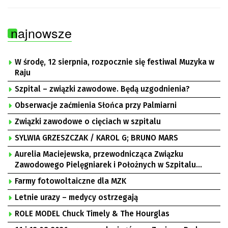
najnowsze
W środę, 12 sierpnia, rozpocznie się festiwal Muzyka w
Raju
Szpital – związki zawodowe. Będą uzgodnienia?
Obserwacje zaćmienia Słońca przy Palmiarni
Związki zawodowe o cięciach w szpitalu
SYLWIA GRZESZCZAK / KAROL G; BRUNO MARS
Aurelia Maciejewska, przewodnicząca Związku
Zawodowego Pielęgniarek i Położnych w Szpitalu
Uniwersyteckim w Zielonej Górze, Bogusław
Farmy fotowoltaiczne dla MZK
Motowidełko, przewodniczący Zarządu Regionu NSZZ
„Solidarność” Zielona Góra
Letnie urazy – medycy ostrzegają
ROLE MODEL Chuck Timely & The Hourglas