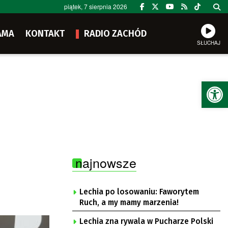
piątek, 7 sierpnia 2026
AMA
KONTAKT
RADIO ZACHÓD
SŁUCHAJ
Ot
najnowsze
Lechia po losowaniu: Faworytem
Ruch, a my mamy marzenia!
Lechia zna rywala w Pucharze Polski