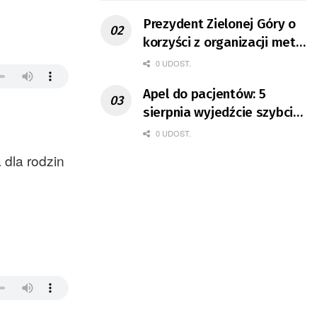
Prezydent Zielonej Góry o
korzyści z organizacji mety
Tour de Pologne
0 UDOST.
Apel do pacjentów: 5
sierpnia wyjedźcie szybciej
z domów
0 UDOST.
 dla rodzin