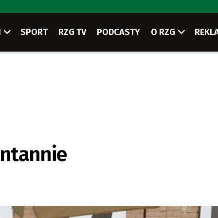
I
SPORT
RZG TV
PODCASTY
O RZG
REKL
ontannie