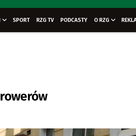
I
SPORT
RZG TV
PODCASTY
O RZG
REKL
 rowerów