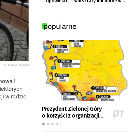
opowieści” – warsztaty kulinarne w
Krępie
popularne
fot. Daniel Sawicki
howa i
iektórych
ji w radzie
Prezydent Zielonej Góry
o korzyści z organizacji
mety Tour de Pologne
0 UDOST.