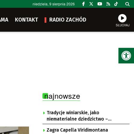
niedziela, 9 sierpnia 2026
AMA
KONTAKT
RADIO ZACHÓD
SŁUCHAJ
Ot
najnowsze
Tradycje winiarskie, jako
niematerialne dziedzictwo –
konsultacje i projekt
Zagra Capella Viridimontana