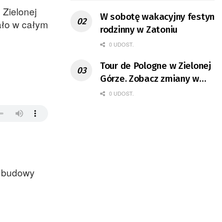
 Zielonej
W sobotę wakacyjny festyn
ało w całym
rodzinny w Zatoniu
0 UDOST.
Tour de Pologne w Zielonej
Górze. Zobacz zmiany w
organizacji ruchu
0 UDOST.
ć budowy