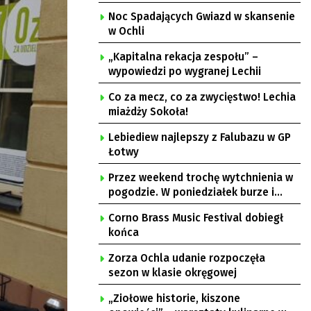
Noc Spadających Gwiazd w skansenie
w Ochli
„Kapitalna rekacja zespołu” –
wypowiedzi po wygranej Lechii
Co za mecz, co za zwycięstwo! Lechia
miażdży Sokoła!
Lebiediew najlepszy z Falubazu w GP
Łotwy
Przez weekend trochę wytchnienia w
pogodzie. W poniedziałek burze i
upał
Corno Brass Music Festival dobiegł
końca
Zorza Ochla udanie rozpoczęła
sezon w klasie okręgowej
„Ziołowe historie, kiszone