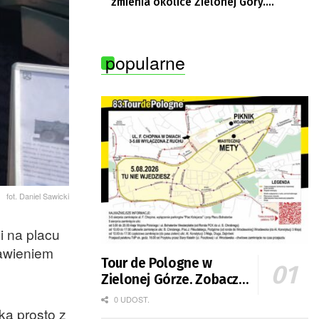
zmienia okolice Zielonej Góry.
Powstają nowe ścieżki rowerowe
popularne
fot. Daniel Sawicki
i na placu
kawieniem
Tour de Pologne w
Zielonej Górze. Zobacz
zmiany w organizacji
0 UDOST.
ka prosto z
ruchu