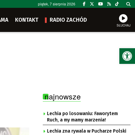
piątek, 7 sierpnia 2026
AMA
KONTAKT
RADIO ZACHÓD
SŁUCHAJ
Ot
najnowsze
Lechia po losowaniu: Faworytem
Ruch, a my mamy marzenia!
Lechia zna rywala w Pucharze Polski