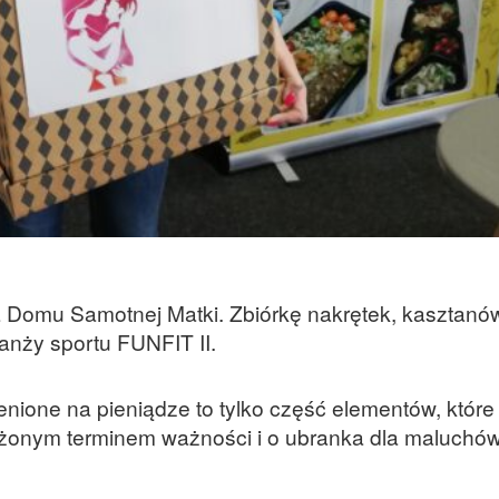
a Domu Samotnej Matki. Zbiórkę nakrętek, kasztanów
ranży sportu FUNFIT II.
ienione na pieniądze to tylko część elementów, któr
użonym terminem ważności i o ubranka dla maluchó