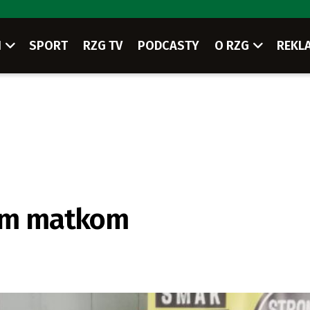
I
SPORT
RZG TV
PODCASTY
O RZG
REKL
ym matkom