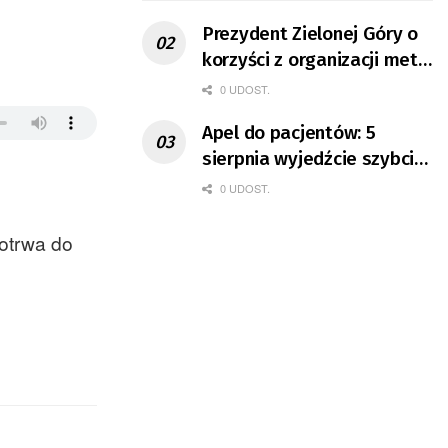
Prezydent Zielonej Góry o
korzyści z organizacji mety
Tour de Pologne
0 UDOST.
Apel do pacjentów: 5
sierpnia wyjedźcie szybciej
z domów
0 UDOST.
potrwa do