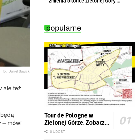
zmienia okolice Zielonej Góry.
Powstają nowe ścieżki rowerowe
popularne
fot. Daniel Sawicki
 ale też
e będą
Tour de Pologne w
w – mówi
Zielonej Górze. Zobacz
zmiany w organizacji
0 UDOST.
ruchu