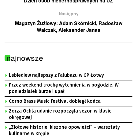
Dzień osób niepełnosprawnych na UZ
Następny
Magazyn Żużlowy: Adam Skórnicki, Radosław
Walczak, Aleksander Janas
najnowsze
Lebiediew najlepszy z Falubazu w GP Łotwy
Przez weekend trochę wytchnienia w pogodzie. W
poniedziałek burze i upał
Corno Brass Music Festival dobiegł końca
Zorza Ochla udanie rozpoczęła sezon w klasie
okręgowej
„Ziołowe historie, kiszone opowieści” – warsztaty
kulinarne w Krępie