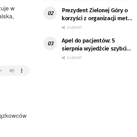
zuje w
Prezydent Zielonej Góry o
alska,
korzyści z organizacji mety
Tour de Pologne
0 UDOST.
Apel do pacjentów: 5
sierpnia wyjedźcie szybciej
z domów
0 UDOST.
wiązkowców