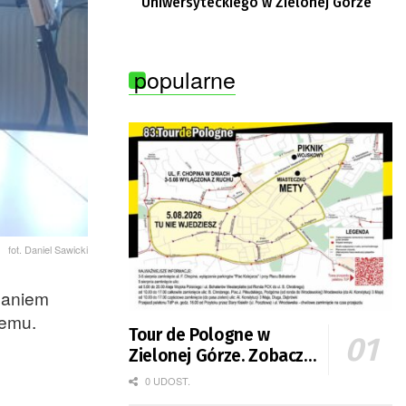
Uniwersyteckiego w Zielonej Górze
popularne
fot. Daniel Sawicki
Zdaniem
temu.
Tour de Pologne w
Zielonej Górze. Zobacz
zmiany w organizacji
0 UDOST.
ruchu