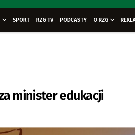
I
SPORT
RZG TV
PODCASTY
O RZG
REKL
za minister edukacji