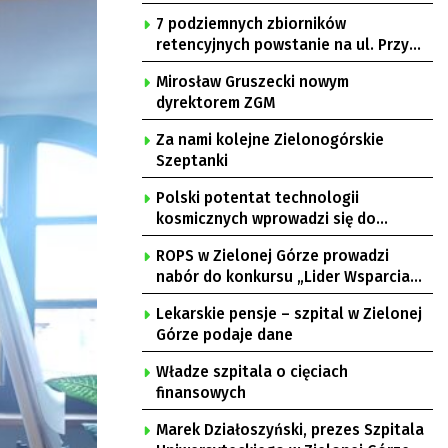
7 podziemnych zbiorników
retencyjnych powstanie na ul. Przy
Gazowni
Mirosław Gruszecki nowym
dyrektorem ZGM
Za nami kolejne Zielonogórskie
Szeptanki
Polski potentat technologii
kosmicznych wprowadzi się do
Zielonej Góry
ROPS w Zielonej Górze prowadzi
nabór do konkursu „Lider Wsparcia
Seniora”
Lekarskie pensje – szpital w Zielonej
Górze podaje dane
Władze szpitala o cięciach
finansowych
Marek Działoszyński, prezes Szpitala