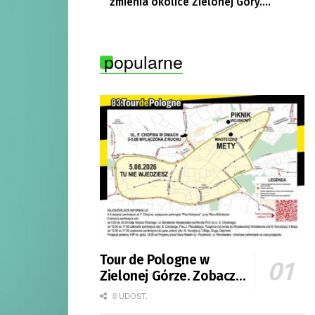
zmienia okolice Zielonej Góry.
Powstają nowe ścieżki rowerowe
popularne
Tour de Pologne w
Zielonej Górze. Zobacz
zmiany w organizacji
0 UDOST.
ruchu