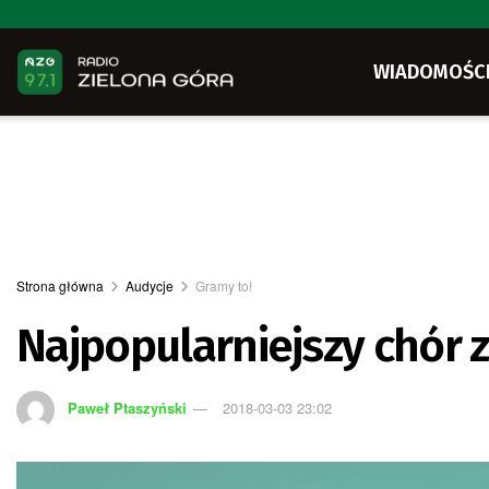
WIADOMOŚC
Strona główna
Audycje
Gramy to!
Najpopularniejszy chór 
Paweł Ptaszyński
2018-03-03 23:02