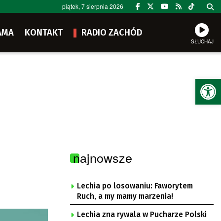
piątek, 7 sierpnia 2026
AMA
KONTAKT
RADIO ZACHÓD
SŁUCHAJ
Ot
najnowsze
Lechia po losowaniu: Faworytem
Ruch, a my mamy marzenia!
Lechia zna rywala w Pucharze Polski