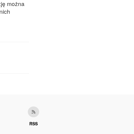
yzję można
nich
RSS