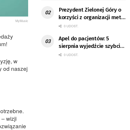
Prezydent Zielonej Góry o
korzyści z organizacji mety
MyMusic
Tour de Pologne
0 UDOST.
zedaży
Apel do pacjentów: 5
um!
sierpnia wyjedźcie szybciej
z domów
0 UDOST.
yzję, w
y od naszej
potrzebne.
– wizji
ozwiązanie