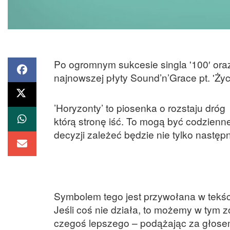
Po ogromnym sukcesie singla '100′ oraz 
najnowszej płyty Sound’n’Grace pt. 'Życ
’Horyzonty’ to piosenka o rozstaju dr
którą stronę iść. To mogą być codzien
decyzji zależeć będzie nie tylko następn
Symbolem tego jest przywołana w tekście
Jeśli coś nie działa, to możemy w tym z
czegoś lepszego – podążając za głosem