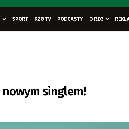
I
SPORT
RZG TV
PODCASTY
O RZG
REKL
z nowym singlem!