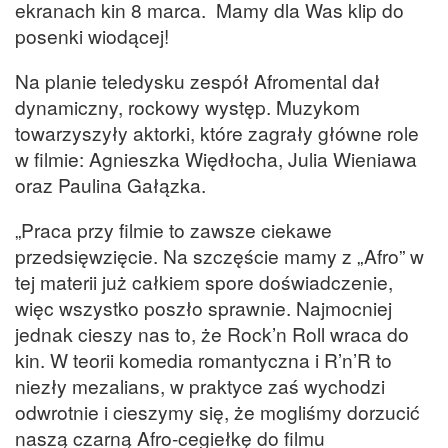
ekranach kin 8 marca. Mamy dla Was klip do
posenki wiodącej!
Na planie teledysku zespół Afromental dał
dynamiczny, rockowy występ. Muzykom
towarzyszyły aktorki, które zagrały główne role
w filmie: Agnieszka Więdłocha, Julia Wieniawa
oraz Paulina Gałązka.
„Praca przy filmie to zawsze ciekawe
przedsięwzięcie. Na szczęście mamy z „Afro” w
tej materii już całkiem spore doświadczenie,
więc wszystko poszło sprawnie. Najmocniej
jednak cieszy nas to, że Rock’n Roll wraca do
kin. W teorii komedia romantyczna i R’n’R to
niezły mezalians, w praktyce zaś wychodzi
odwrotnie i cieszymy się, że mogliśmy dorzucić
naszą czarną Afro-cegiełkę do filmu