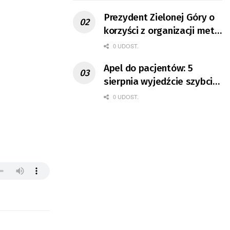
Prezydent Zielonej Góry o
korzyści z organizacji mety
Tour de Pologne
0 UDOST.
Apel do pacjentów: 5
sierpnia wyjedźcie szybciej
z domów
0 UDOST.