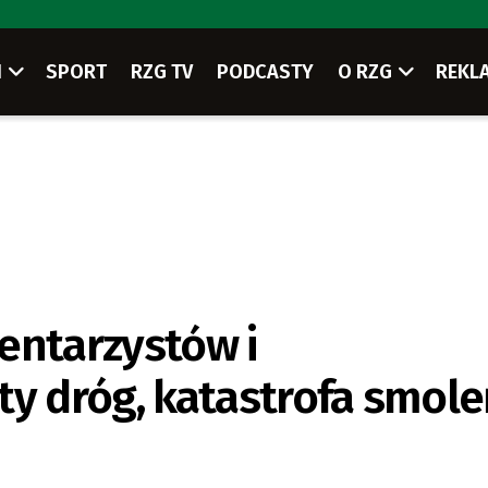
I
SPORT
RZG TV
PODCASTY
O RZG
REKL
entarzystów i
 dróg, katastrofa smol