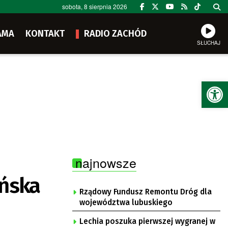
sobota, 8 sierpnia 2026
AMA
KONTAKT
RADIO ZACHÓD
SŁUCHAJ
Ot
najnowsze
eńska
Rządowy Fundusz Remontu Dróg dla
województwa lubuskiego
Lechia poszuka pierwszej wygranej w