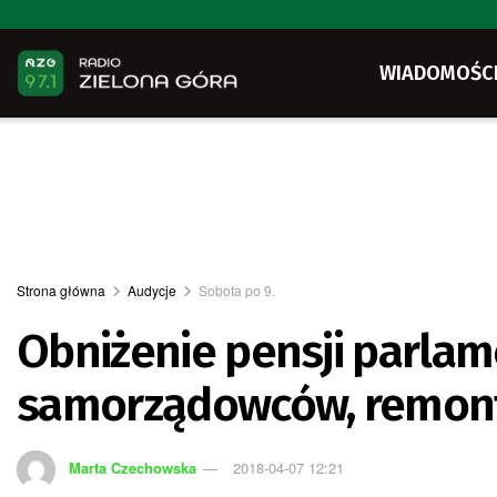
WIADOMOŚC
Strona główna
Audycje
Sobota po 9.
Obniżenie pensji parlam
samorządowców, remonty
Marta Czechowska
2018-04-07 12:21