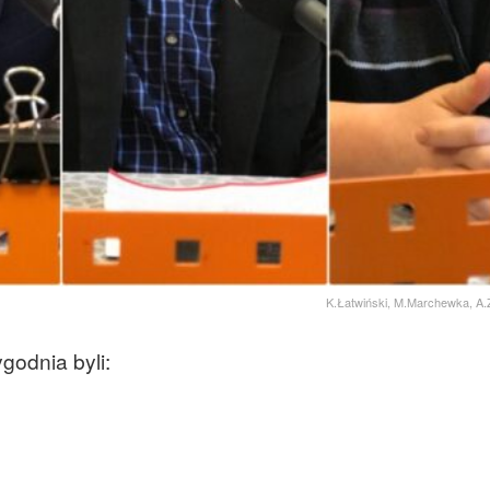
K.Łatwiński, M.Marchewka, A.
odnia byli: