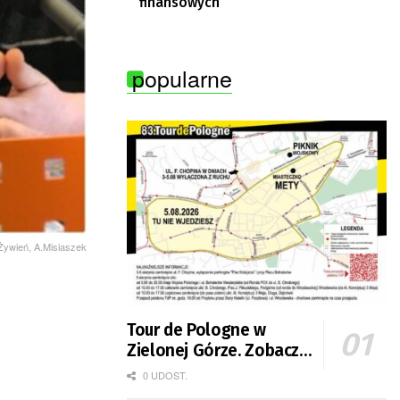
finansowych
popularne
Żywień, A.Misiaszek
Tour de Pologne w
Zielonej Górze. Zobacz
zmiany w organizacji
0 UDOST.
ruchu