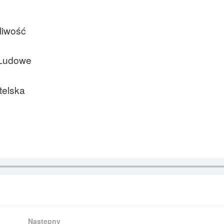
liwość
 Ludowe
telska
Następny