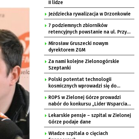
II lidze
Jeździecka rywalizacja w Drzonkowie
7 podziemnych zbiorników
retencyjnych powstanie na ul. Przy
Gazowni
Mirosław Gruszecki nowym
dyrektorem ZGM
Za nami kolejne Zielonogórskie
Szeptanki
Polski potentat technologii
kosmicznych wprowadzi się do
Zielonej Góry
ROPS w Zielonej Górze prowadzi
nabór do konkursu „Lider Wsparcia
Seniora”
Lekarskie pensje – szpital w Zielonej
Górze podaje dane
Władze szpitala o cięciach