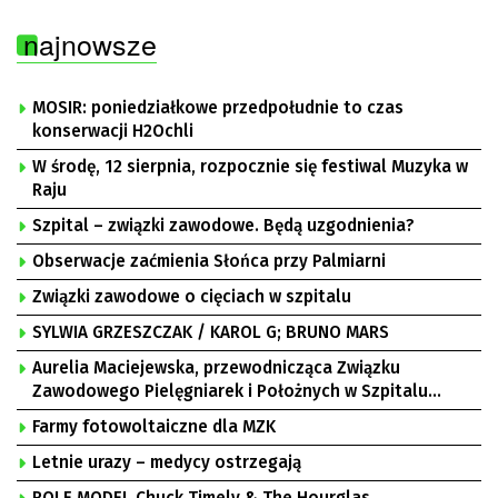
najnowsze
MOSIR: poniedziałkowe przedpołudnie to czas
konserwacji H2Ochli
W środę, 12 sierpnia, rozpocznie się festiwal Muzyka w
Raju
Szpital – związki zawodowe. Będą uzgodnienia?
Obserwacje zaćmienia Słońca przy Palmiarni
Związki zawodowe o cięciach w szpitalu
SYLWIA GRZESZCZAK / KAROL G; BRUNO MARS
Aurelia Maciejewska, przewodnicząca Związku
Zawodowego Pielęgniarek i Położnych w Szpitalu
Uniwersyteckim w Zielonej Górze, Bogusław
Farmy fotowoltaiczne dla MZK
Motowidełko, przewodniczący Zarządu Regionu NSZZ
„Solidarność” Zielona Góra
Letnie urazy – medycy ostrzegają