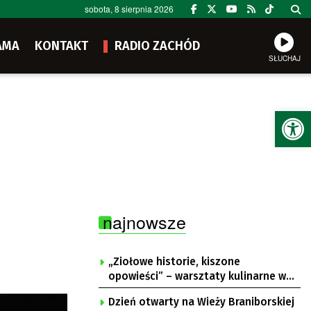
sobota, 8 sierpnia 2026
AMA
KONTAKT
RADIO ZACHÓD
SŁUCHAJ
Ot
najnowsze
„Ziołowe historie, kiszone
opowieści” – warsztaty kulinarne w
Krępie
Dzień otwarty na Wieży Braniborskiej