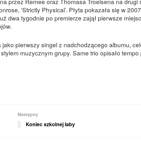
na przez Remee oraz Thomasa Troelsena na drugi 
ose, 'Strictly Physical’. Płyta pokazała się w 2007
i już dwa tygodnie po premierze zajął pierwsze miejs
ojów.
 jako pierwszy singel z nadchodzącego albumu, ce
tylem muzycznym grupy. Same trio opisało tempo 
Następny
Koniec szkolnej laby