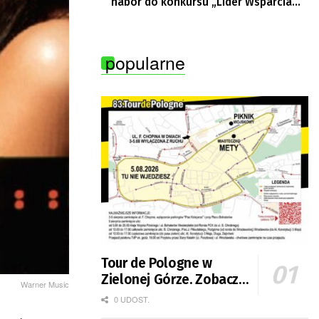
nabór do konkursu „Lider Wsparcia
Seniora”
popularne
Tour de Pologne w
Zielonej Górze. Zobacz
Warner Music
zmiany w organizacji
0 UDOST.
ruchu