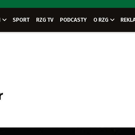
I
SPORT
RZG TV
PODCASTY
O RZG
REKL
r