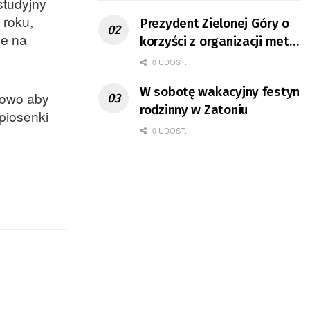
studyjny
 roku,
Prezydent Zielonej Góry o
ce na
korzyści z organizacji mety
Tour de Pologne
0 UDOST.
W sobotę wakacyjny festyn
lowo aby
rodzinny w Zatoniu
piosenki
0 UDOST.