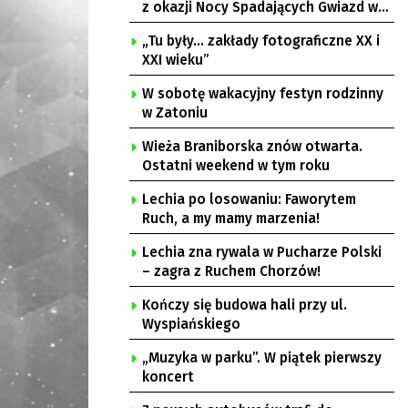
z okazji Nocy Spadających Gwiazd w
Ochli
„Tu były… zakłady fotograficzne XX i
XXI wieku”
W sobotę wakacyjny festyn rodzinny
w Zatoniu
Wieża Braniborska znów otwarta.
Ostatni weekend w tym roku
Lechia po losowaniu: Faworytem
Ruch, a my mamy marzenia!
Lechia zna rywala w Pucharze Polski
– zagra z Ruchem Chorzów!
Kończy się budowa hali przy ul.
Wyspiańskiego
„Muzyka w parku”. W piątek pierwszy
koncert