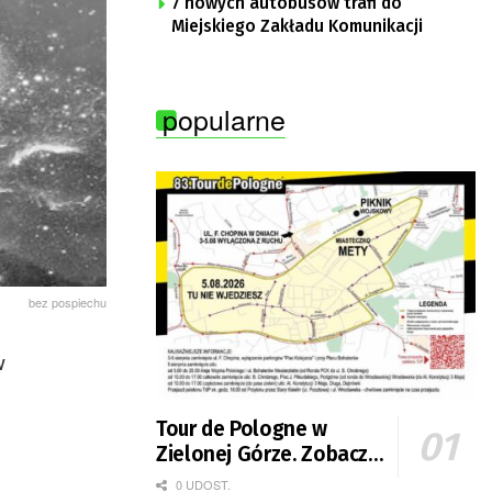
7 nowych autobusów trafi do
Miejskiego Zakładu Komunikacji
popularne
bez pospiechu
w
Tour de Pologne w
Zielonej Górze. Zobacz
zmiany w organizacji
0 UDOST.