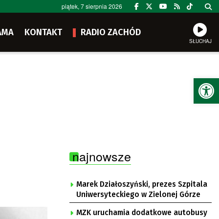
piątek, 7 sierpnia 2026
AMA
KONTAKT
RADIO ZACHÓD
SŁUCHAJ
Ot
najnowsze
Marek Działoszyński, prezes Szpitala
Uniwersyteckiego w Zielonej Górze
MZK uruchamia dodatkowe autobusy