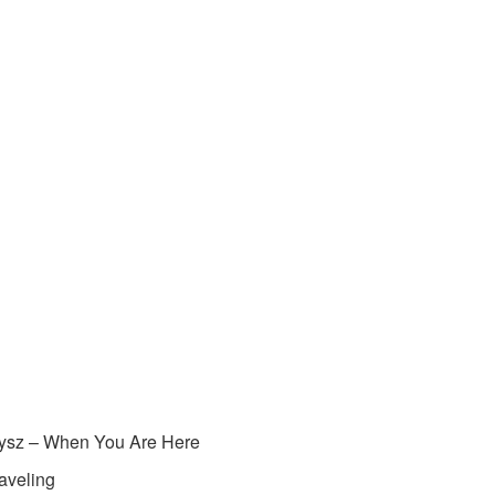
ybysz – When You Are Here
raveling