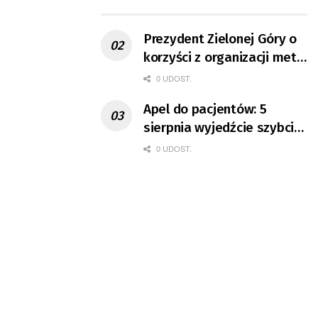
ruchu
Prezydent Zielonej Góry o
korzyści z organizacji mety
Tour de Pologne
0 UDOST.
Apel do pacjentów: 5
sierpnia wyjedźcie szybciej
z domów
0 UDOST.