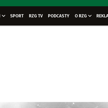
I
SPORT
RZG TV
PODCASTY
O RZG
REKL