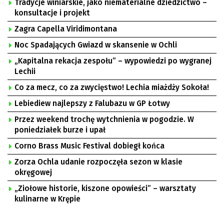
Tradycje winiarskie, jako niematerialne dziedzictwo –
konsultacje i projekt
Zagra Capella Viridimontana
Noc Spadających Gwiazd w skansenie w Ochli
„Kapitalna rekacja zespołu” – wypowiedzi po wygranej
Lechii
Co za mecz, co za zwycięstwo! Lechia miażdży Sokoła!
Lebiediew najlepszy z Falubazu w GP Łotwy
Przez weekend trochę wytchnienia w pogodzie. W
poniedziałek burze i upał
Corno Brass Music Festival dobiegł końca
Zorza Ochla udanie rozpoczęła sezon w klasie
okręgowej
„Ziołowe historie, kiszone opowieści” – warsztaty
kulinarne w Krępie