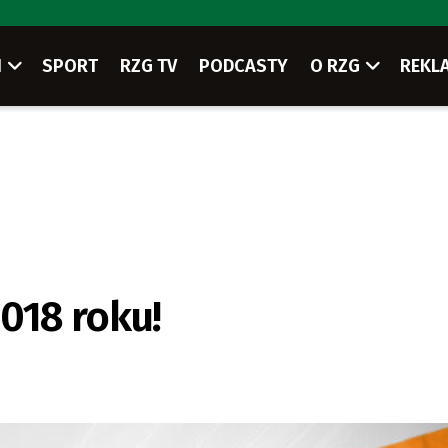
I
SPORT
RZG TV
PODCASTY
O RZG
REKL
018 roku!