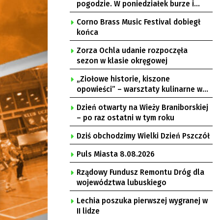
pogodzie. W poniedziałek burze i
upał
Corno Brass Music Festival dobiegł
końca
Zorza Ochla udanie rozpoczęła
sezon w klasie okręgowej
„Ziołowe historie, kiszone
opowieści” – warsztaty kulinarne w
Krępie
Dzień otwarty na Wieży Braniborskiej
– po raz ostatni w tym roku
Dziś obchodzimy Wielki Dzień Pszczół
Puls Miasta 8.08.2026
Rządowy Fundusz Remontu Dróg dla
województwa lubuskiego
Lechia poszuka pierwszej wygranej w
II lidze