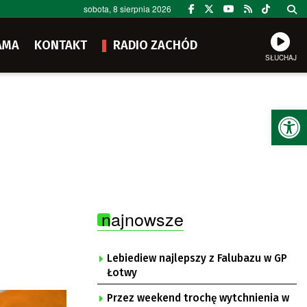
sobota, 8 sierpnia 2026
AMA
KONTAKT
RADIO ZACHÓD
SŁUCHAJ
Ot
najnowsze
Lebiediew najlepszy z Falubazu w GP
Łotwy
Przez weekend trochę wytchnienia w