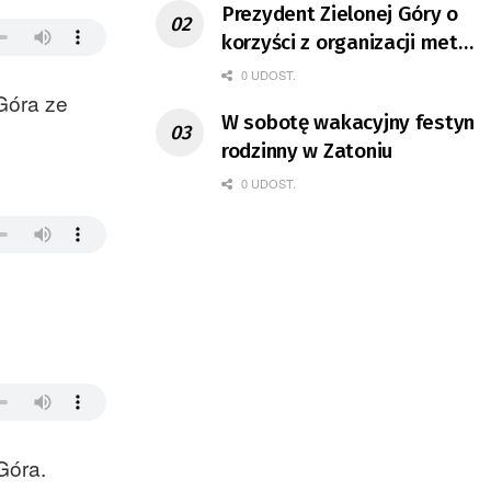
Prezydent Zielonej Góry o
korzyści z organizacji mety
Tour de Pologne
0 UDOST.
Góra ze
W sobotę wakacyjny festyn
rodzinny w Zatoniu
0 UDOST.
Góra.