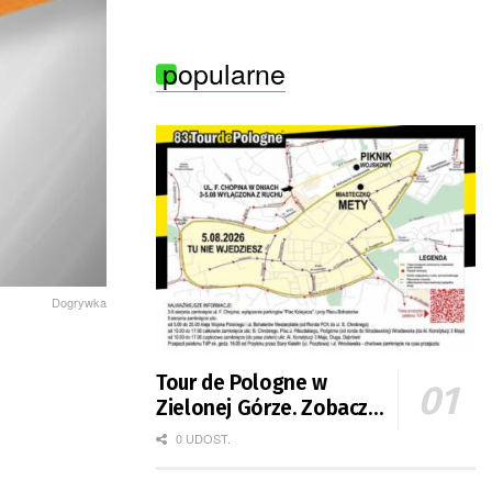
popularne
Dogrywka
Tour de Pologne w
Zielonej Górze. Zobacz
zmiany w organizacji
0 UDOST.
ruchu