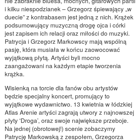
nie zabraknie bluesa, mocnych, gitarowych partii
i kilku niespodzianek – Grzegorz śpiewający „w
duecie” z kontrabasem jest jedną z nich. Krążek
podsumowujący muzyczną drogę ojca i córki
jest zapisem ich relacji oraz miłości do muzyki.
Patrycja i Grzegorz Markowscy mają wspólną
pasję, która musiała w końcu zaowocować
wyjątkową płytą. Artyści byli mocno
zaangażowani na każdym etapie tworzenia
krążka.
Wisienką na torcie dla fanów obu artystów
będzie specjalny koncert, promujący to
wyjątkowe wydawnictwo. 13 kwietnia w łódzkiej
Atlas Arenie artyści zagrają utwory z najnowszej
płyty 'Droga’, oraz swoje największe przeboje.
Na jednej (obrotowej!) scenie zobaczymy
Patrycję Markowską z zespołem, Grzegorza