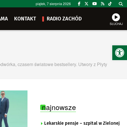
piątek, 7 sierpnia 2026
AMA
KONTAKT
RADIO ZACHÓD
SŁUCHAJ
Ot
dwórka, czasem światowe bestsellery. Utwory z Płyty
najnowsze
Lekarskie pensje – szpital w Zielonej