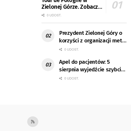
Tour de Pologne w
Zielonej Górze. Zobacz
zmiany w organizacji
0 UDOST.
ruchu
Prezydent Zielonej Góry o
korzyści z organizacji mety
Tour de Pologne
0 UDOST.
Apel do pacjentów: 5
sierpnia wyjedźcie szybciej
z domów
0 UDOST.