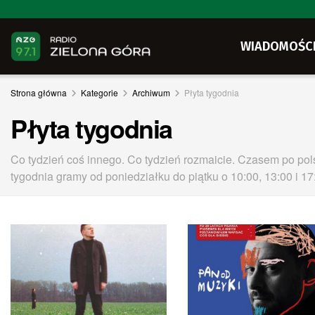
WIADOMOŚC
Strona główna
Kategorie
Archiwum
Płyta tygodnia
Płyta tygodnia
Co tydzień coś innego. Co tydzień rozmaicie. Czasem po po
tygodnia gramy od poniedziałku do piątku o 10:00, 13:00 i 17