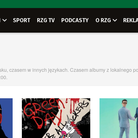
I
SPORT
RZG TV
PODCASTY
O RZG
REKL
lsku, czasem w innych językach. Czasem albumy z lokalnego po
:00.