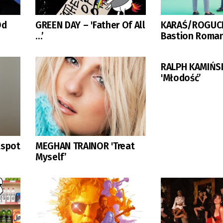
Od
GREEN DAY – 'Father Of All
KARAŚ/ROGUCKI
…’
Bastion Roma
RALPH KAMIŃS
'Młodość’
tspot
MEGHAN TRAINOR 'Treat
Myself’