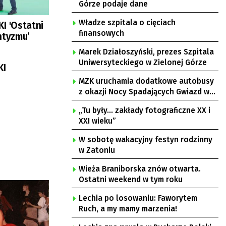
Górze podaje dane
Władze szpitala o cięciach
 'Ostatni
finansowych
ntyzmu’
Marek Działoszyński, prezes Szpitala
Uniwersyteckiego w Zielonej Górze
KI
MZK uruchamia dodatkowe autobusy
z okazji Nocy Spadających Gwiazd w
Ochli
„Tu były… zakłady fotograficzne XX i
XXI wieku”
W sobotę wakacyjny festyn rodzinny
w Zatoniu
Wieża Braniborska znów otwarta.
Ostatni weekend w tym roku
Lechia po losowaniu: Faworytem
Ruch, a my mamy marzenia!