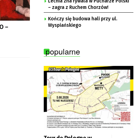
Lechia zna rywala w Pucharze Polski
– zagra z Ruchem Chorzów!
Kończy się budowa hali przy ul.
Wyspiańskiego
O –
popularne