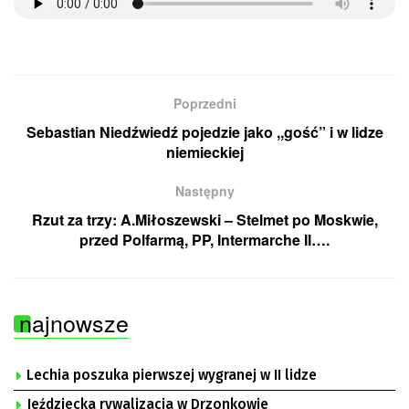
Poprzedni
Sebastian Niedźwiedź pojedzie jako ,,gość” i w lidze
niemieckiej
Następny
Rzut za trzy: A.Miłoszewski – Stelmet po Moskwie,
przed Polfarmą, PP, Intermarche II….
najnowsze
Lechia poszuka pierwszej wygranej w II lidze
Jeździecka rywalizacja w Drzonkowie