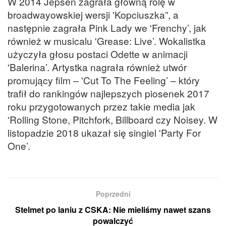
W 2014 Jepsen zagrała główną rolę w
broadwayowskiej wersji 'Kopciuszka”, a
następnie zagrała Pink Lady we 'Frenchy’, jak
również w musicalu 'Grease: Live’. Wokalistka
użyczyła głosu postaci Odette w animacji
'Balerina’. Artystka nagrała również utwór
promujący film – 'Cut To The Feeling’ – który
trafił do rankingów najlepszych piosenek 2017
roku przygotowanych przez takie media jak
'Rolling Stone, Pitchfork, Billboard czy Noisey. W
listopadzie 2018 ukazał się singiel 'Party For
One’.
Poprzedni
Stelmet po laniu z CSKA: Nie mieliśmy nawet szans
powalczyć