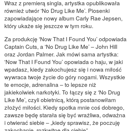
Wraz z premierą singla, artystka opublikowała
również utwór 'No Drug Like Me’. Piosenki
zapowiadające nowy album Carly Rae Jepsen,
który ukaże się jeszcze w tym roku.
Za produkcję 'Now That I Found You’ odpowiada
Captain Cuts, a 'No Drug Like Me’ – John Hill
oraz Jordan Palmer. Jak mówi sama artystka:
'Now That I Found You’ opowiada o haju, w jaki
wpadasz, kiedy zakochujesz się i nowa miłość
wywraca twoje życie do góry nogami. Wszystkie
te emocje, adrenalina – to lepsze niż
jakiekolwiek narkotyki. To łączy się z 'No Drug
Like Me’, czyli obietnicą, którą postanowiłam
złożyć miłości. Kiedy spotka mnie coś dobrego,
zawsze będę starała się być wrażliwa, odważna
i otwierać siebie – „kiedy sprawisz, że poczuję
zakochanie, rozkwitnę dla ciebie”.