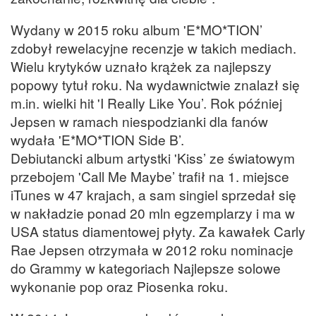
Wydany w 2015 roku album 'E*MO*TION’
zdobył rewelacyjne recenzje w takich mediach.
Wielu krytyków uznało krążek za najlepszy
popowy tytuł roku. Na wydawnictwie znalazł się
m.in. wielki hit 'I Really Like You’. Rok później
Jepsen w ramach niespodzianki dla fanów
wydała 'E*MO*TION Side B’.
Debiutancki album artystki 'Kiss’ ze światowym
przebojem 'Call Me Maybe’ trafił na 1. miejsce
iTunes w 47 krajach, a sam singiel sprzedał się
w nakładzie ponad 20 mln egzemplarzy i ma w
USA status diamentowej płyty. Za kawałek Carly
Rae Jepsen otrzymała w 2012 roku nominacje
do Grammy w kategoriach Najlepsze solowe
wykonanie pop oraz Piosenka roku.