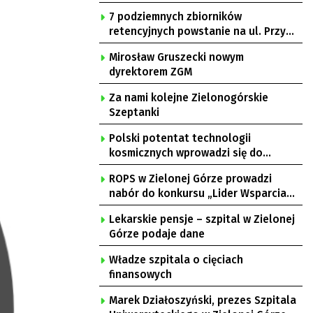
7 podziemnych zbiorników
retencyjnych powstanie na ul. Przy
Gazowni
Mirosław Gruszecki nowym
dyrektorem ZGM
Za nami kolejne Zielonogórskie
Szeptanki
Polski potentat technologii
kosmicznych wprowadzi się do
Zielonej Góry
ROPS w Zielonej Górze prowadzi
nabór do konkursu „Lider Wsparcia
Seniora”
Lekarskie pensje – szpital w Zielonej
Górze podaje dane
Władze szpitala o cięciach
finansowych
Marek Działoszyński, prezes Szpitala