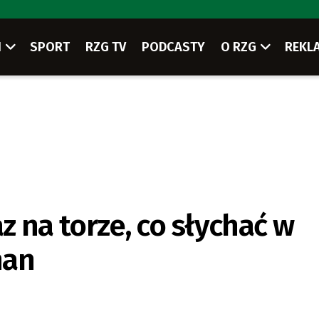
I
SPORT
RZG TV
PODCASTY
O RZG
REKL
 na torze, co słychać w
han