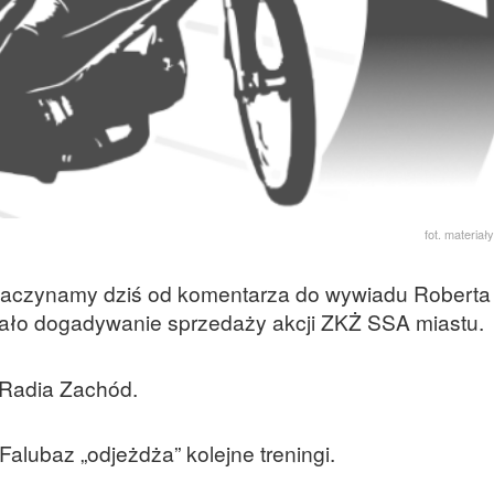
fot. materia
zaczynamy dziś od komentarza do wywiadu Robert
dało dogadywanie sprzedaży akcji ZKŻ SSA miastu.
 Radia Zachód.
alubaz „odjeżdża” kolejne treningi.