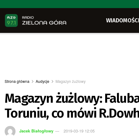
WIADOMOŚC
Strona główna
Audycje
Magazyn żużlowy
Magazyn żużlowy: Falubaz
Toruniu, co mówi R.Dow
Jacek Białogłowy
2019-03-19 12:05