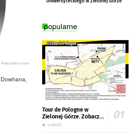
Uniwersyteckiego w Zielonej Górze
popularne
ły Radia Zielona Góra
a Dowhana,
Tour de Pologne w
Zielonej Górze. Zobacz
zmiany w organizacji
0 UDOST.
ruchu