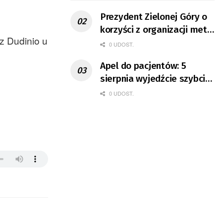
Prezydent Zielonej Góry o
korzyści z organizacji mety
z Dudinio u
Tour de Pologne
0 UDOST.
Apel do pacjentów: 5
sierpnia wyjedźcie szybciej
z domów
0 UDOST.