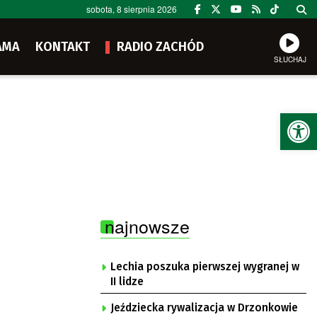
sobota, 8 sierpnia 2026
AMA
KONTAKT
RADIO ZACHÓD
SŁUCHAJ
Ot
najnowsze
Lechia poszuka pierwszej wygranej w
II lidze
Jeździecka rywalizacja w Drzonkowie