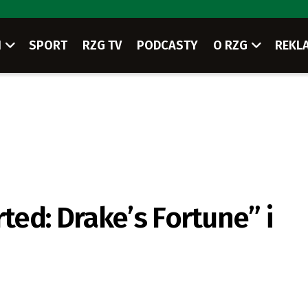
I
SPORT
RZG TV
PODCASTY
O RZG
REKL
ed: Drake’s Fortune” i