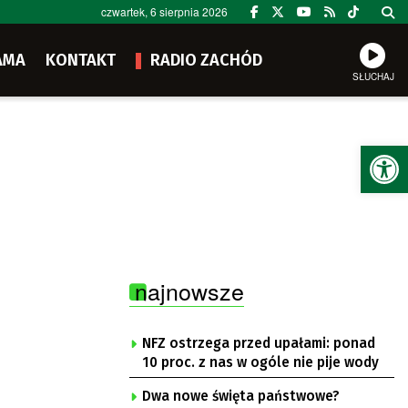
czwartek, 6 sierpnia 2026
AMA
KONTAKT
RADIO ZACHÓD
SŁUCHAJ
Ot
najnowsze
NFZ ostrzega przed upałami: ponad
10 proc. z nas w ogóle nie pije wody
Dwa nowe święta państwowe?