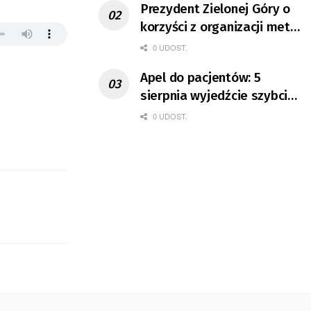
Prezydent Zielonej Góry o
korzyści z organizacji mety
Tour de Pologne
0 UDOST.
Apel do pacjentów: 5
sierpnia wyjedźcie szybciej
z domów
0 UDOST.