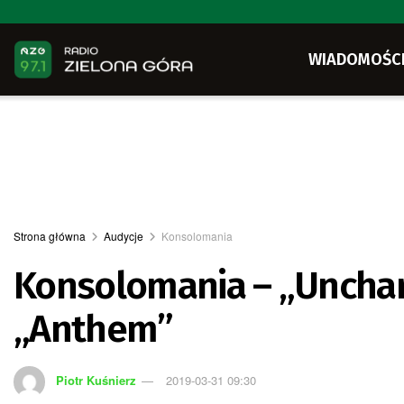
WIADOMOŚC
Strona główna
Audycje
Konsolomania
Konsolomania – „Unchart
„Anthem”
Piotr Kuśnierz
2019-03-31 09:30