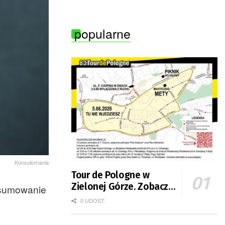
popularne
Konsolomania
Tour de Pologne w
Zielonej Górze. Zobacz
odsumowanie
zmiany w organizacji
0 UDOST.
ruchu