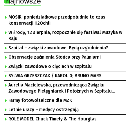
najnowsze
MOSIR: poniedziałkowe przedpołudnie to czas
konserwacji H2Ochli
W środę, 12 sierpnia, rozpocznie się festiwal Muzyka w
Raju
Szpital – związki zawodowe. Będą uzgodnienia?
Obserwacje zaćmienia Słońca przy Palmiarni
Związki zawodowe o cięciach w szpitalu
SYLWIA GRZESZCZAK / KAROL G; BRUNO MARS
Aurelia Maciejewska, przewodnicząca Związku
Zawodowego Pielęgniarek i Położnych w Szpitalu
Uniwersyteckim w Zielonej Górze, Bogusław
Farmy fotowoltaiczne dla MZK
Motowidełko, przewodniczący Zarządu Regionu NSZZ
„Solidarność” Zielona Góra
Letnie urazy – medycy ostrzegają
ROLE MODEL Chuck Timely & The Hourglas