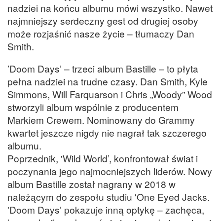
nadziei na końcu albumu mówi wszystko. Nawet
najmniejszy serdeczny gest od drugiej osoby
może rozjaśnić nasze życie – tłumaczy Dan
Smith.
’Doom Days’ – trzeci album Bastille – to płyta
pełna nadziei na trudne czasy. Dan Smith, Kyle
Simmons, Will Farquarson i Chris „Woody” Wood
stworzyli album wspólnie z producentem
Markiem Crewem. Nominowany do Grammy
kwartet jeszcze nigdy nie nagrał tak szczerego
albumu.
Poprzednik, 'Wild World’, konfrontował świat i
poczynania jego najmocniejszych liderów. Nowy
album Bastille został nagrany w 2018 w
należącym do zespołu studiu 'One Eyed Jacks.
'Doom Days’ pokazuje inną optykę – zachęca,