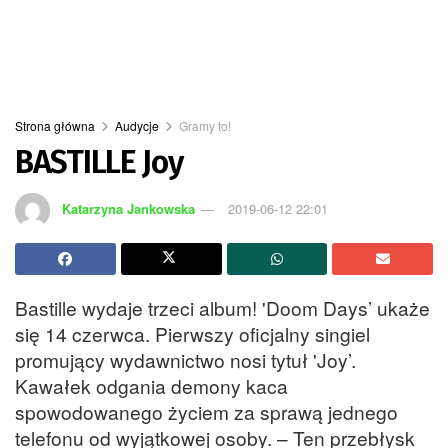
Strona główna
Audycje
Gramy to!
BASTILLE Joy
Katarzyna Jankowska
2019-06-12 22:01
Bastille wydaje trzeci album! 'Doom Days’ ukaże
się 14 czerwca. Pierwszy oficjalny singiel
promujący wydawnictwo nosi tytuł 'Joy’.
Kawałek odgania demony kaca
spowodowanego życiem za sprawą jednego
telefonu od wyjątkowej osoby. – Ten przebłysk