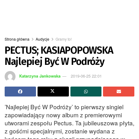
Strona główna
Audycje
Gramy to!
PECTUS; KASIAPOPOWSKA
Najlepiej Być W Podróży
Katarzyna Jankowska
2019-06-25 22:01
’Najlepiej Być W Podróży’ to pierwszy singiel
zapowiadający nowy album z premierowymi
utworami zespołu Pectus. Ta jubileuszowa płyta,
z gośćmi specjalnymi, zostanie wydana z
końcem tego roku z okazji przypadającego w