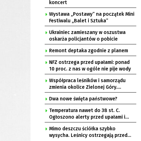
koncert
Wystawa „Postawy” na początek Mini
Festiwalu „Balet i Sztuka”
Ukrainiec zamieszany w oszustwa
oskarża policjantów o pobicie
Remont deptaka zgodnie z planem
NFZ ostrzega przed upałami: ponad
10 proc. z nas w ogóle nie pije wody
Współpraca leśników i samorządu
zmienia okolice Zielonej Góry.
Powstają nowe ścieżki rowerowe
Dwa nowe święta państwowe?
Temperatura nawet do 38 st. C.
Ogłoszono alerty przed upałami i
burzami
Mimo deszczu ściółka szybko
wysycha. Leśnicy ostrzegają przed