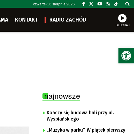
czwartek, 6 sierpnia 2026
AMA
KONTAKT
RADIO ZACHÓD
SŁUCHAJ
Ot
najnowsze
Kończy się budowa hali przy ul.
Wyspiańskiego
„Muzyka w parku”. W piątek pierwszy