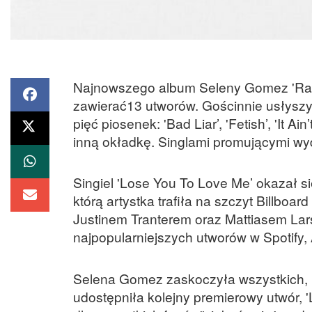
Najnowszego album Seleny Gomez 'Rare’
zawierać13 utworów. Gościnnie usłyszy
pięć piosenek: 'Bad Liar’, 'Fetish’, 'It 
inną okładkę. Singlami promującymi wy
Singiel 'Lose You To Love Me’ okazał 
którą artystka trafiła na szczyt Billboar
Justinem Tranterem oraz Mattiasem Lars
najpopularniejszych utworów w Spotify,
Selena Gomez zaskoczyła wszystkich, 
udostępniła kolejny premierowy utwór, '