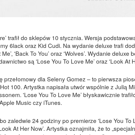
 trafił do sklepów 10 stycznia. Wersja podstawow
my 6lack oraz Kid Cudi. Na wydanie deluxe trafi do
Ain’t Me’, 'Back To You’ oraz 'Wolves’. Wydanie deluxe 
dawnictwo są 'Lose You To Love Me’ oraz 'Look At H
się przełomowy dla Seleny Gomez – to pierwsza pios
d Hot 100. Artystka napisała utwór wspólnie z Julią M
sonem. 'Lose You To Love Me’ błyskawicznie trafił
 Apple Music czy iTunes.
bo zaledwie 24 godziny po premierze 'Lose You To 
Look At Her Now’. Artystka oznajmiła, że to „specjal