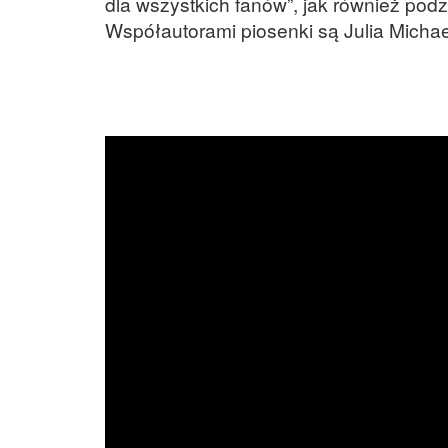
dla wszystkich fanów”, jak również pod
Współautorami piosenki są Julia Michaels