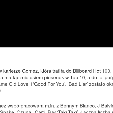
 karierze Gomez, która trafiła do Billboard Hot 100,
ka ma łącznie osiem piosenek w Top 10, a do tej por
me Old Love’ i 'Good For You’. 'Bad Liar’ zostało ok
d.
ez współpracowała m.in. z Bennym Blanco, J Balvi
J Snake, Ozuną i Cardi B w 'Taki Taki’. Łączna liczb