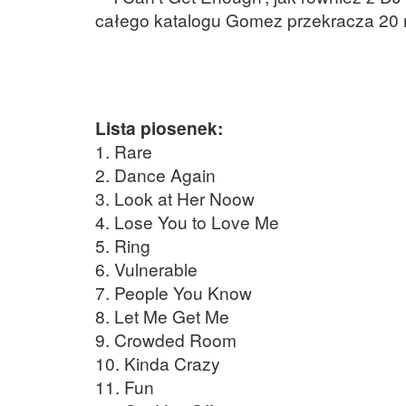
całego katalogu Gomez przekracza 20 
Lista piosenek:
1. Rare
2. Dance Again
3. Look at Her Noow
4. Lose You to Love Me
5. Ring
6. Vulnerable
7. People You Know
8. Let Me Get Me
9. Crowded Room
10. Kinda Crazy
11. Fun