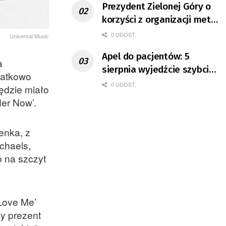
Prezydent Zielonej Góry o
korzyści z organizacji mety
Tour de Pologne
0 UDOST.
Universal Music
Apel do pacjentów: 5
a
sierpnia wyjedźcie szybciej
datkowo
z domów
0 UDOST.
będzie miało
er Now’.
enka, z
ichaels,
o na szczyt
Love Me’
ny prezent