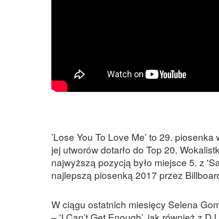
’Lose You To Love Me’ to 29. piosenka w
jej utworów dotarło do Top 20. Wokalist
najwyższą pozycją było miejsce 5. z 'Sa
najlepszą piosenką 2017 przez Billboar
W ciągu ostatnich miesięcy Selena Gom
– 'I Can’t Get Enough’, jak również z D