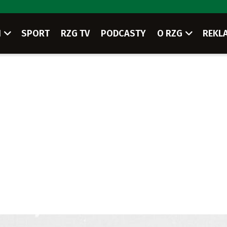
I
SPORT
RZG TV
PODCASTY
O RZG
REKL