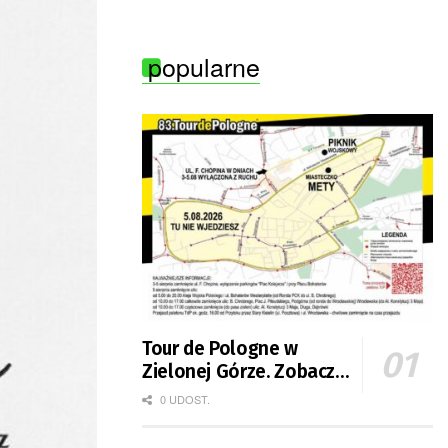
pożarami
popularne
Tour de Pologne w
Zielonej Górze. Zobacz
zmiany w organizacji
0 UDOST.
ruchu