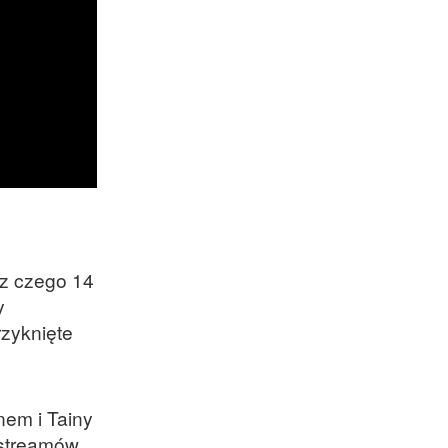
 z czego 14
y
rzyknięte
nem i Tainy
a streamów