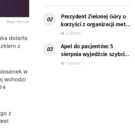
ruchu
Prezydent Zielonej Góry o
Magic Records
korzyści z organizacji mety
Tour de Pologne
0 UDOST.
nka dotarła
czkiem z
Apel do pacjentów: 5
sierpnia wyjedźcie szybciej
z domów
0 UDOST.
 piosenek w
ej wchodzi
 14
ego z
jest