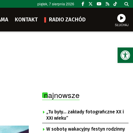
piątek, 7 sierpnia 2026
AMA
KONTAKT
RADIO ZACHÓD
SŁUCHAJ
Ot
najnowsze
„Tu były… zakłady fotograficzne XX i
XXI wieku”
W sobotę wakacyjny festyn rodzinny