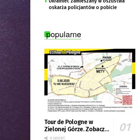
Ukrainiec zamieszany w oszustwa
oskarża policjantów o pobicie
popularne
Tour de Pologne w
Zielonej Górze. Zobacz
zmiany w organizacji
0 UDOST.