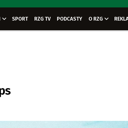
I
SPORT
RZG TV
PODCASTY
O RZG
REKL
ps