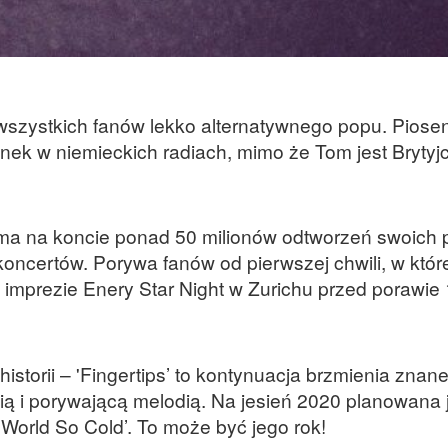
wszystkich fanów lekko alternatywnego popu. Piose
enek w niemieckich radiach, mimo że Tom jest Brytyj
u ma na koncie ponad 50 milionów odtworzeń swoich
oncertów. Porywa fanów od pierwszej chwili, w któr
 imprezie Enery Star Night w Zurichu przed porawie
istorii – 'Fingertips’ to kontynuacja brzmienia znan
gią i porywającą melodią. Na jesień 2020 planowana 
World So Cold’. To może być jego rok!