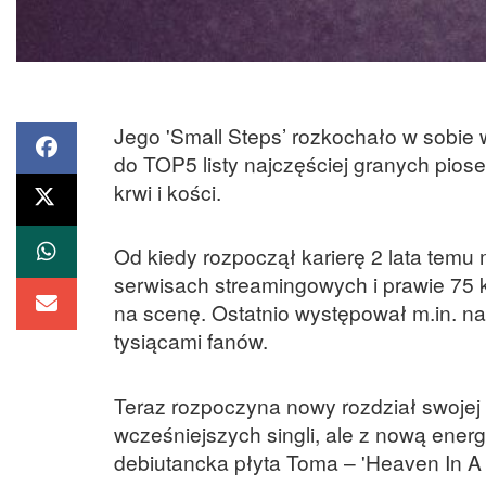
Jego 'Small Steps’ rozkochało w sobie 
do TOP5 listy najczęściej granych pios
krwi i kości.
Od kiedy rozpoczął karierę 2 lata tem
serwisach streamingowych i prawie 75 k
na scenę. Ostatnio występował m.in. na
tysiącami fanów.
Teraz rozpoczyna nowy rozdział swojej h
wcześniejszych singli, ale z nową ener
debiutancka płyta Toma – 'Heaven In A 