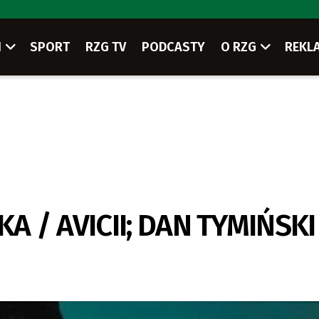
I
SPORT
RZG TV
PODCASTY
O RZG
REKL
A / AVICII; DAN TYMIŃSKI