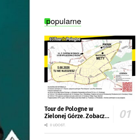
Lubuszanek w Tour de Pologne Junior
popularne
Tour de Pologne w
Zielonej Górze. Zobacz
zmiany w organizacji
0 UDOST.
ruchu