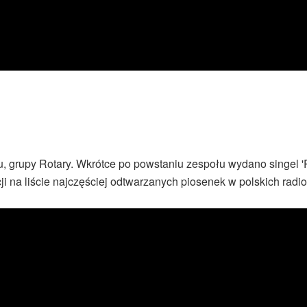
tu, grupy Rotary. Wkrótce po powstaniu zespołu wydano singel 
ji na liście najczęściej odtwarzanych piosenek w polskich radio