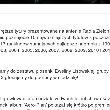
ętsze tytuły prezentowane na antenie Radia Zielo
niu poznajecie 15 najważniejszych tytułów z poszc
 17 rankingów sumujących najlepsze nagrania z 199
03, 2004, 2005, 2006, 2007, 2008, 2009, 2010 i 201
amy do zestawu piosenki Eweliny Lisowskiej, grupy 
012 głosujemy do północy w niedzielę!
afi growlować, a po udziale w dwóch talent show okaz
ancki album 'Aero-Plan’ pokazał się krótko po premie