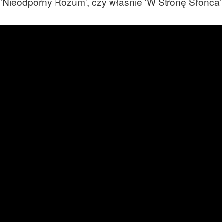
 'Nieodporny Rozum’, czy właśnie 'W Stronę Słońca’