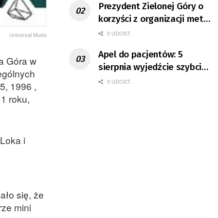
Prezydent Zielonej Góry o
korzyści z organizacji mety
Tour de Pologne
0 UDOST.
Universal Music
Apel do pacjentów: 5
na Góra w
sierpnia wyjedźcie szybciej
zególnych
z domów
0 UDOST.
5, 1996 ,
1 roku,
Loka i
ało się, że
rze mini