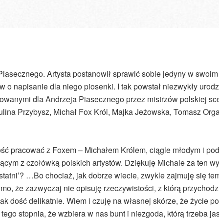
 Piasecznego. Artysta postanowił sprawić sobie jedyny w swoim
tów o napisanie dla niego piosenki. I tak powstał niezwykły uro
owanymi dla Andrzeja Piasecznego przez mistrzów polskiej sc
lina Przybysz, Michał Fox Król, Majka Jeżowska, Tomasz Orga
ność pracować z Foxem – Michałem Królem, ciągle młodym i po
ącym z czołówką polskich artystów. Dziękuję Michale za ten wy
atni’? …Bo chociaż, jak dobrze wiecie, zwykle zajmuję się te
Mimo, że zazwyczaj nie opisuję rzeczywistości, z którą przychodz
ak dość delikatnie. Wiem i czuję na własnej skórze, że życie pot
ego stopnia, że wzbiera w nas bunt i niezgoda, którą trzeba ja