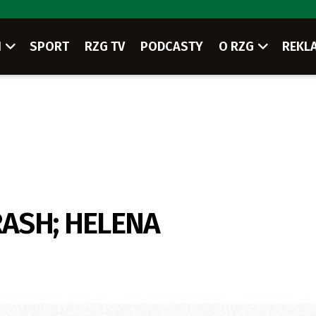
I
SPORT
RZG TV
PODCASTY
O RZG
REKL
RASH; HELENA