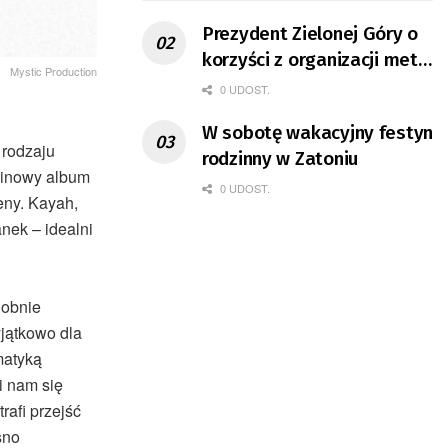
Prezydent Zielonej Góry o
korzyści z organizacji mety
Mystic Production
Tour de Pologne
0 UDOST.
W sobotę wakacyjny festyn
 rodzaju
rodzinny w Zatoniu
dzinowy album
0 UDOST.
eny. Kayah,
nek – idealni
dobnie
jątkowo dla
matyką
i nam się
rafi przejść
sno