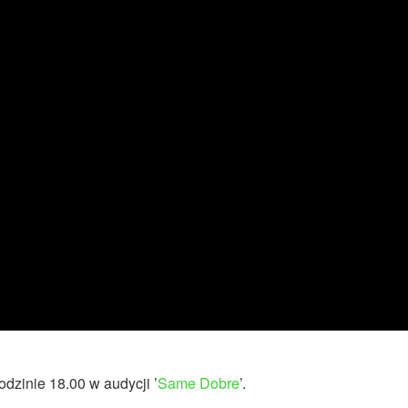
odzinie 18.00 w audycji ’
Same Dobre
’.