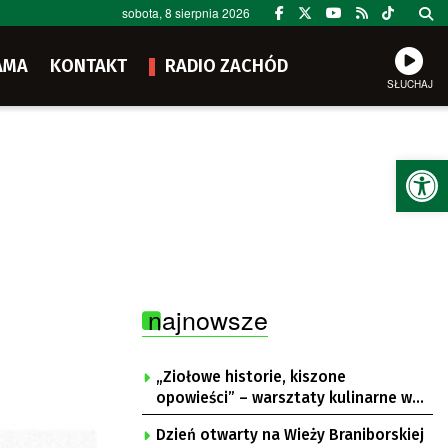
sobota, 8 sierpnia 2026
AMA
KONTAKT
RADIO ZACHÓD
SŁUCHAJ
Ot
najnowsze
„Ziołowe historie, kiszone
opowieści” – warsztaty kulinarne w
Krępie
Dzień otwarty na Wieży Braniborskiej