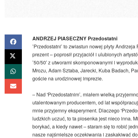
ANDRZEJ PIASECZNY Przedostatni
’Przedostatni’ to zwiastun nowej płyty Andrzeja
prezent – poprosił przyjaciół i ulubionych artys
’50/50′ z utworami skomponowanymi i wyproduk
Mrozu, Adam Sztaba, Jarecki, Kuba Badach, Pau
goście na urodzinowej imprezie.
– Nad 'Przedostatnim’‚ miałem wielką przyjem
utalentowanym producentem, od lat współpracuj
mnie przyjemny eksperyment. Dlaczego 'Przedost
ludzkich uczuć, to ta piosenka jest nieco inna. 
borykać, a kiedy nawet – staram się to robić jedn
nasze najśmielsze oczekiwania i zaskakiwać do t