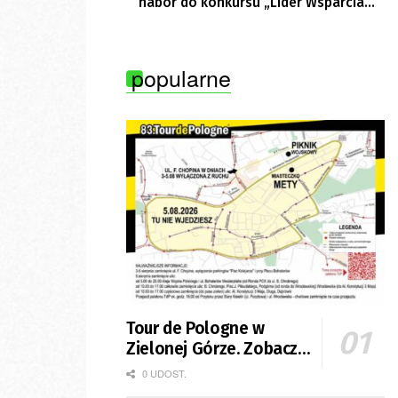
nabór do konkursu „Lider Wsparcia
Seniora”
popularne
Tour de Pologne w
Zielonej Górze. Zobacz
zmiany w organizacji
0 UDOST.
ruchu