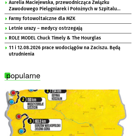
Aurelia Maciejewska, przewodnicząca Związku
Zawodowego Pielęgniarek i Położnych w Szpitalu
Uniwersyteckim w Zielonej Górze, Bogusław
Farmy fotowoltaiczne dla MZK
Motowidełko, przewodniczący Zarządu Regionu NSZZ
„Solidarność” Zielona Góra
Letnie urazy – medycy ostrzegają
ROLE MODEL Chuck Timely & The Hourglas
11 i 12.08.2026 prace wodociągów na Zaciszu. Będą
utrudnienia
popularne