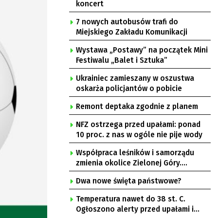
koncert
7 nowych autobusów trafi do
Miejskiego Zakładu Komunikacji
Wystawa „Postawy” na początek Mini
Festiwalu „Balet i Sztuka”
Ukrainiec zamieszany w oszustwa
oskarża policjantów o pobicie
Remont deptaka zgodnie z planem
NFZ ostrzega przed upałami: ponad
10 proc. z nas w ogóle nie pije wody
Współpraca leśników i samorządu
zmienia okolice Zielonej Góry.
Powstają nowe ścieżki rowerowe
Dwa nowe święta państwowe?
Temperatura nawet do 38 st. C.
Ogłoszono alerty przed upałami i