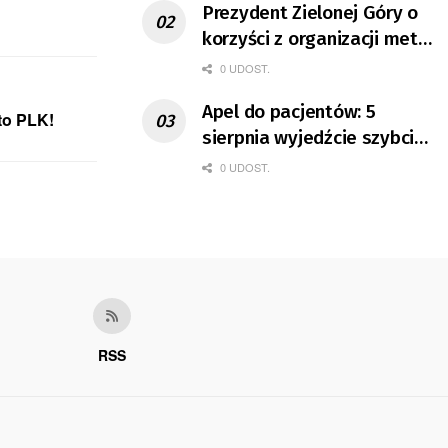
Prezydent Zielonej Góry o
korzyści z organizacji mety
Tour de Pologne
0 UDOST.
Apel do pacjentów: 5
oto PLK!
sierpnia wyjedźcie szybciej
z domów
0 UDOST.
RSS