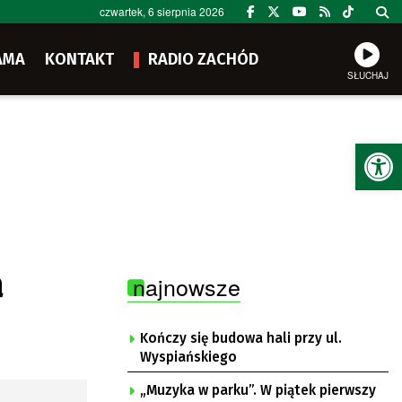
czwartek, 6 sierpnia 2026
AMA
KONTAKT
RADIO ZACHÓD
SŁUCHAJ
Ot
a
najnowsze
Kończy się budowa hali przy ul.
Wyspiańskiego
„Muzyka w parku”. W piątek pierwszy