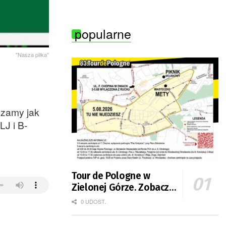
burzami
popularne
"Nasza piłka"
dzamy jak
LJ i B-
Tour de Pologne w
Zielonej Górze. Zobacz
zmiany w organizacji
0 UDOST.
ruchu