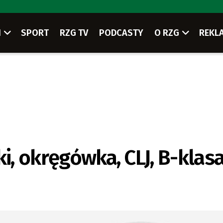
I
SPORT
RZG TV
PODCASTY
O RZG
REKL
ki, okręgówka, CLJ, B-klas