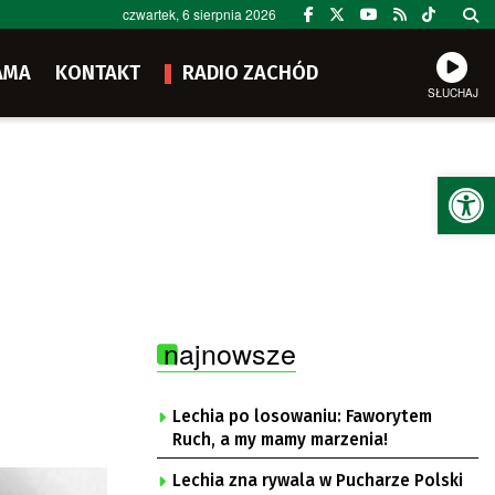
czwartek, 6 sierpnia 2026
AMA
KONTAKT
RADIO ZACHÓD
SŁUCHAJ
Ot
najnowsze
Lechia po losowaniu: Faworytem
Ruch, a my mamy marzenia!
Lechia zna rywala w Pucharze Polski