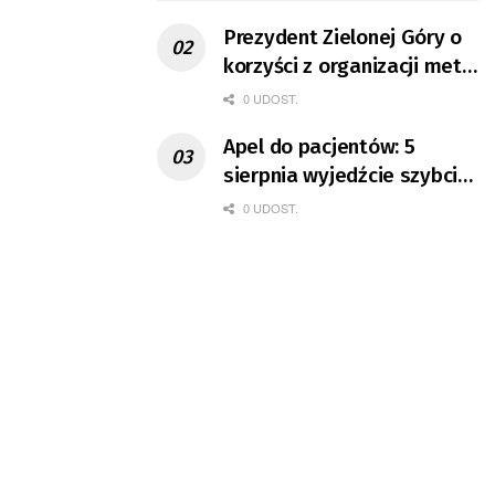
Prezydent Zielonej Góry o
korzyści z organizacji mety
Tour de Pologne
0 UDOST.
Apel do pacjentów: 5
sierpnia wyjedźcie szybciej
z domów
0 UDOST.