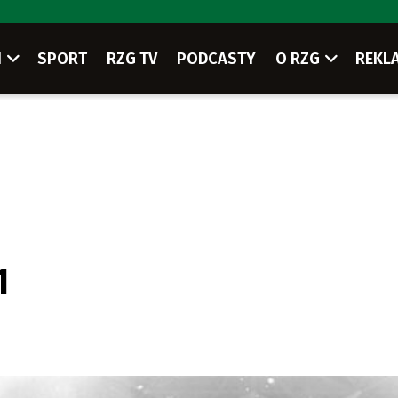
I
SPORT
RZG TV
PODCASTY
O RZG
REKL
1