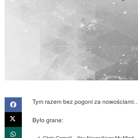
Tym razem bez pogoni za nowościami
Było grane:
Chris Cornell – You Never Knew My Mind