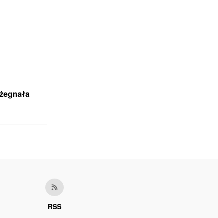
ożegnała
RSS