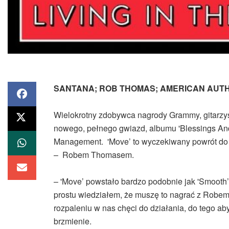
SANTANA; ROB THOMAS; AMERICAN AUT
Wielokrotny zdobywca nagrody Grammy, gitarzyst
nowego, pełnego gwiazd, albumu 'Blessings And
Management. 'Move’ to wyczekiwany powrót do w
– Robem Thomasem.
– 'Move’ powstało bardzo podobnie jak 'Smooth’ 
prostu wiedziałem, że muszę to nagrać z Robem.
rozpaleniu w nas chęci do działania, do tego ab
brzmienie.