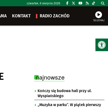
czwartek, 6 sierpnia 2026
AMA
KONTAKT
RADIO ZACHÓD
SŁUCHAJ
Ot
E
najnowsze
Kończy się budowa hali przy ul.
Wyspiańskiego
„Muzyka w parku”. W piątek pierwszy