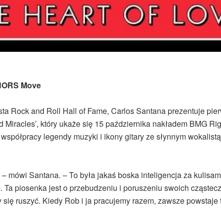
HORS Move
a Rock and Roll Hall of Fame, Carlos Santana prezentuje pier
 Miracles’, który ukaże się 15 października nakładem BMG Rig
spółpracy legendy muzyki i ikony gitary ze słynnym wokalist
– mówi Santana. – To była jakaś boska inteligencja za kulisami
 Ta piosenka jest o przebudzeniu i poruszeniu swoich cząstecz
y się ruszyć. Kiedy Rob i ja pracujemy razem, zawsze powstaje