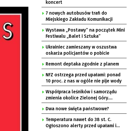
koncert
7 nowych autobusów trafi do
Miejskiego Zakładu Komunikacji
Wystawa „Postawy” na początek Mini
Festiwalu „Balet i Sztuka”
Ukrainiec zamieszany w oszustwa
oskarża policjantów o pobicie
Remont deptaka zgodnie z planem
NFZ ostrzega przed upałami: ponad
10 proc. z nas w ogóle nie pije wody
Współpraca leśników i samorządu
zmienia okolice Zielonej Góry.
Powstają nowe ścieżki rowerowe
Dwa nowe święta państwowe?
Temperatura nawet do 38 st. C.
Ogłoszono alerty przed upałami i