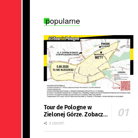
burzami
popularne
Tour de Pologne w
Zielonej Górze. Zobacz
zmiany w organizacji
0 UDOST.
ruchu