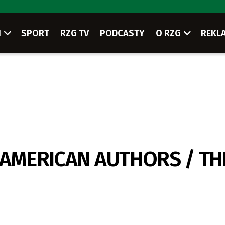
I
SPORT
RZG TV
PODCASTY
O RZG
REKL
 AMERICAN AUTHORS / TH