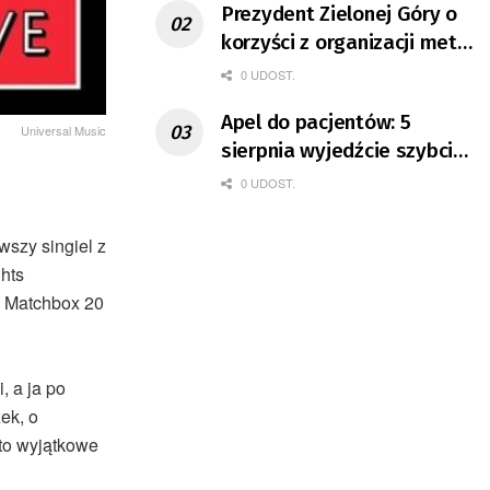
Prezydent Zielonej Góry o
korzyści z organizacji mety
Tour de Pologne
0 UDOST.
Apel do pacjentów: 5
Universal Music
sierpnia wyjedźcie szybciej
z domów
0 UDOST.
wszy singiel z
hts
ą Matchbox 20
, a ja po
ek, o
 to wyjątkowe