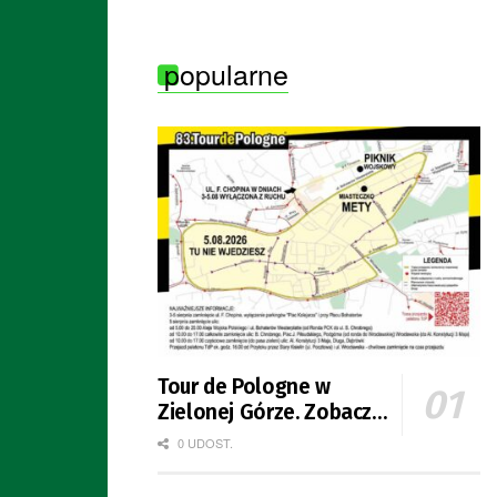
Seniora”
popularne
Tour de Pologne w
Zielonej Górze. Zobacz
zmiany w organizacji
0 UDOST.
ruchu