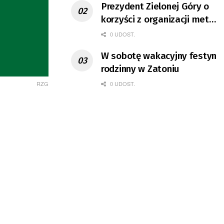
Prezydent Zielonej Góry o
korzyści z organizacji mety
Tour de Pologne
0 UDOST.
W sobotę wakacyjny festyn
rodzinny w Zatoniu
RZG
0 UDOST.