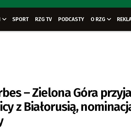
I
SPORT
RZG TV
PODCASTY
O RZG
REKL
rbes – Zielona Góra przyj
icy z Białorusią, nominacj
y