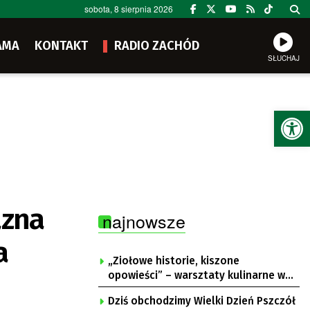
sobota, 8 sierpnia 2026
AMA
KONTAKT
RADIO ZACHÓD
SŁUCHAJ
Ot
azna
najnowsze
a
„Ziołowe historie, kiszone
opowieści” – warsztaty kulinarne w
Krępie
Dziś obchodzimy Wielki Dzień Pszczół