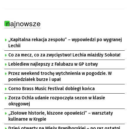
najnowsze
„Kapitalna rekacja zespołu” – wypowiedzi po wygranej
Lechii
Co za mecz, co za zwycięstwo! Lechia miażdży Sokoła!
Lebiediew najlepszy z Falubazu w GP Łotwy
Przez weekend trochę wytchnienia w pogodzie. W
poniedziałek burze i upał
Corno Brass Music Festival dobiegł końca
Zorza Ochla udanie rozpoczęła sezon w klasie
okręgowej
„Ziołowe historie, kiszone opowieści” – warsztaty
kulinarne w Krępie
Dzień otwarty na Wieży Braniborskiej – po raz ostatni