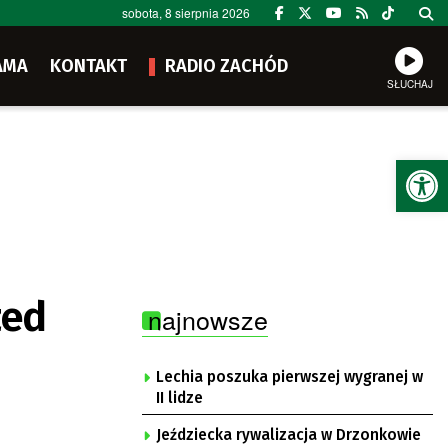
sobota, 8 sierpnia 2026
AMA
KONTAKT
RADIO ZACHÓD
SŁUCHAJ
Ot
zed
najnowsze
Lechia poszuka pierwszej wygranej w
II lidze
Jeździecka rywalizacja w Drzonkowie