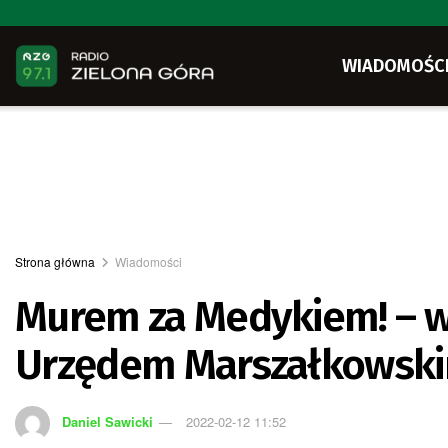
WIADOMOŚC
Strona główna
Wiadomości
Murem za Medykiem! – w
Urzędem Marszałkowsk
Daniel Sawicki
2022-02-12 11:52