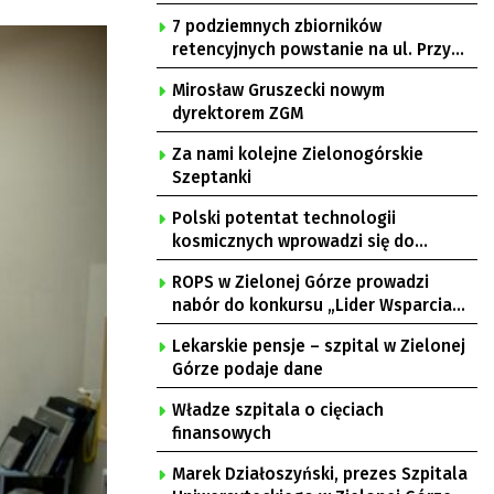
7 podziemnych zbiorników
retencyjnych powstanie na ul. Przy
Gazowni
Mirosław Gruszecki nowym
dyrektorem ZGM
Za nami kolejne Zielonogórskie
Szeptanki
Polski potentat technologii
kosmicznych wprowadzi się do
Zielonej Góry
ROPS w Zielonej Górze prowadzi
nabór do konkursu „Lider Wsparcia
Seniora”
Lekarskie pensje – szpital w Zielonej
Górze podaje dane
Władze szpitala o cięciach
finansowych
Marek Działoszyński, prezes Szpitala