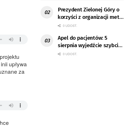
Prezydent Zielonej Góry o
korzyści z organizacji mety
Tour de Pologne
0 UDOST.
Apel do pacjentów: 5
sierpnia wyjedźcie szybciej
z domów
0 UDOST.
projektu
inii upływa
 uznane za
chce