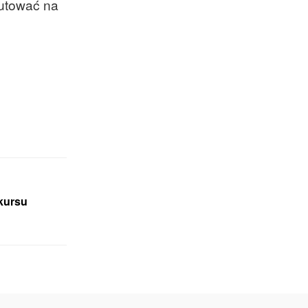
kutować na
kursu