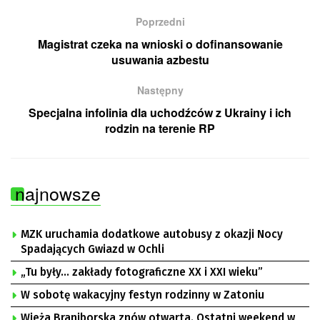
Poprzedni
Magistrat czeka na wnioski o dofinansowanie
usuwania azbestu
Następny
Specjalna infolinia dla uchodźców z Ukrainy i ich
rodzin na terenie RP
najnowsze
MZK uruchamia dodatkowe autobusy z okazji Nocy
Spadających Gwiazd w Ochli
„Tu były… zakłady fotograficzne XX i XXI wieku”
W sobotę wakacyjny festyn rodzinny w Zatoniu
Wieża Braniborska znów otwarta. Ostatni weekend w