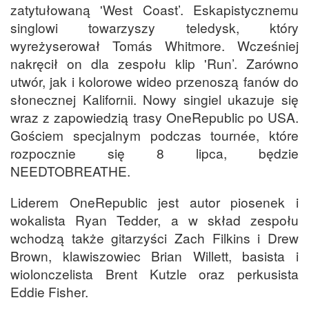
zatytułowaną 'West Coast’. Eskapistycznemu
singlowi towarzyszy teledysk, który
wyreżyserował Tomás Whitmore. Wcześniej
nakręcił on dla zespołu klip 'Run’. Zarówno
utwór, jak i kolorowe wideo przenoszą fanów do
słonecznej Kalifornii. Nowy singiel ukazuje się
wraz z zapowiedzią trasy OneRepublic po USA.
Gościem specjalnym podczas tournée, które
rozpocznie się 8 lipca, będzie
NEEDTOBREATHE.
Liderem OneRepublic jest autor piosenek i
wokalista Ryan Tedder, a w skład zespołu
wchodzą także gitarzyści Zach Filkins i Drew
Brown, klawiszowiec Brian Willett, basista i
wiolonczelista Brent Kutzle oraz perkusista
Eddie Fisher.