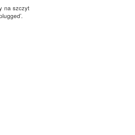
y na szczyt
plugged’.