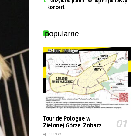
„Muzyka w parku”. W piątek pierwszy
koncert
popularne
Tour de Pologne w
Zielonej Górze. Zobacz
zmiany w organizacji
0 UDOST.