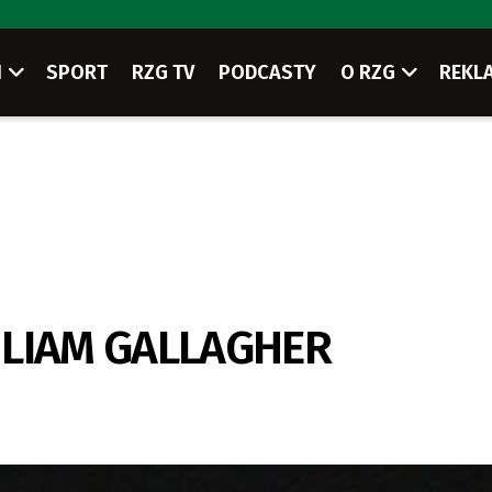
I
SPORT
RZG TV
PODCASTY
O RZG
REKL
/ LIAM GALLAGHER