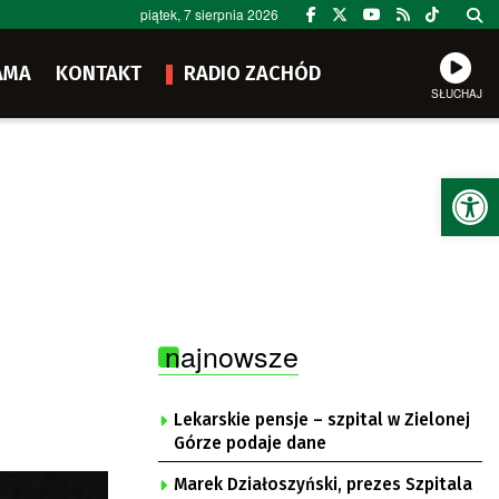
piątek, 7 sierpnia 2026
AMA
KONTAKT
RADIO ZACHÓD
SŁUCHAJ
Ot
najnowsze
Lekarskie pensje – szpital w Zielonej
Górze podaje dane
Marek Działoszyński, prezes Szpitala