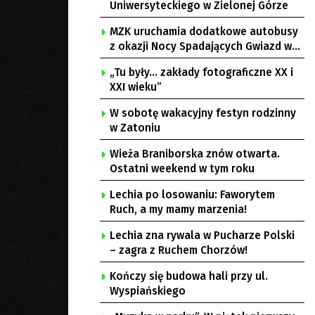
Uniwersyteckiego w Zielonej Górze
MZK uruchamia dodatkowe autobusy
z okazji Nocy Spadających Gwiazd w
Ochli
„Tu były… zakłady fotograficzne XX i
XXI wieku”
W sobotę wakacyjny festyn rodzinny
w Zatoniu
Wieża Braniborska znów otwarta.
Ostatni weekend w tym roku
Lechia po losowaniu: Faworytem
Ruch, a my mamy marzenia!
Lechia zna rywala w Pucharze Polski
– zagra z Ruchem Chorzów!
Kończy się budowa hali przy ul.
Wyspiańskiego