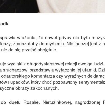
adki
sprawia wrażenie, że nawet gdyby nie była muzy
pieszy, zmuszałaby do myślenia. Nie inaczej jest z
nie da się przejść obojętnie.
e wycinki z długodystansowej relacji dwojga ludzi.
a słuchaczowi przedstawia wyłącznie jej ułamki. Dzi
 odautorskiego komentarza czy wyraźnych deklaracj
otów i upadków, który choć pozbawiony sentymental
lasyczne obrazy zakochanych.
 do duetu Rosalie. Nietuzinkowej, nagrodzonej 