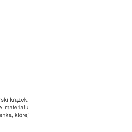
ski krążek.
e materiału
enka, której