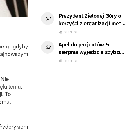
ruchu
Prezydent Zielonej Góry o
korzyści z organizacji mety
Tour de Pologne
0 UDOST.
Apel do pacjentów: 5
kiem, gdyby
sierpnia wyjedźcie szybciej
 najnowszym
z domów
0 UDOST.
 Nie
ęki temu,
i. To
izmu,
Fryderykiem