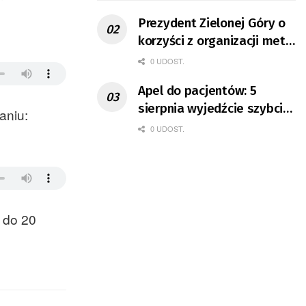
Prezydent Zielonej Góry o
korzyści z organizacji mety
Tour de Pologne
0 UDOST.
Apel do pacjentów: 5
sierpnia wyjedźcie szybciej
aniu:
z domów
0 UDOST.
 do 20