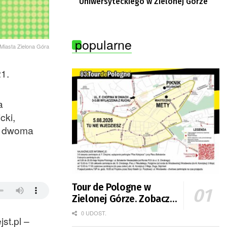
Uniwersyteckiego w Zielonej Górze
popularne
 Miasta Zielona Góra
1.
a
cki,
je dwoma
Tour de Pologne w
Zielonej Górze. Zobacz
zmiany w organizacji
0 UDOST.
st.pl –
ruchu