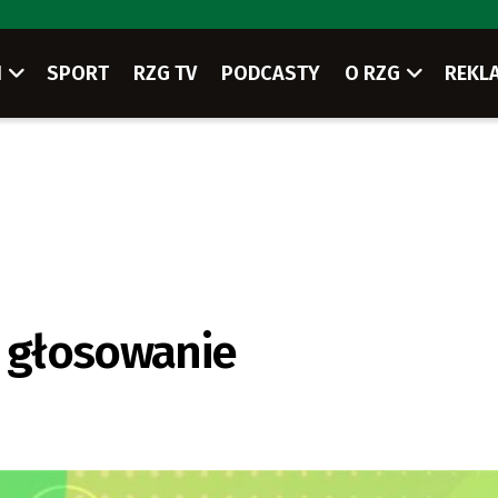
I
SPORT
RZG TV
PODCASTY
O RZG
REKL
ę głosowanie