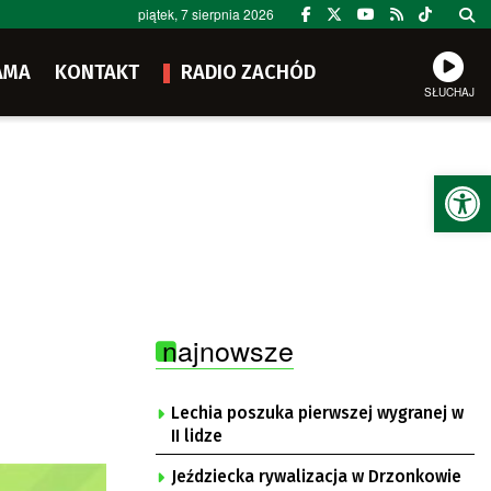
piątek, 7 sierpnia 2026
AMA
KONTAKT
RADIO ZACHÓD
SŁUCHAJ
Ot
najnowsze
Lechia poszuka pierwszej wygranej w
II lidze
Jeździecka rywalizacja w Drzonkowie