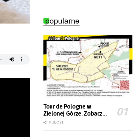
popularne
Tour de Pologne w
Zielonej Górze. Zobacz
zmiany w organizacji
0 UDOST.
ruchu