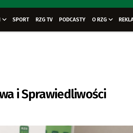
I
SPORT
RZG TV
PODCASTY
O RZG
REKL
wa i Sprawiedliwości