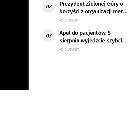
Prezydent Zielonej Góry o
korzyści z organizacji mety
Tour de Pologne
0 UDOST.
Apel do pacjentów: 5
sierpnia wyjedźcie szybciej
z domów
0 UDOST.