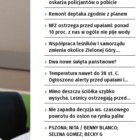
oskarża policjantów o pobicie
Remont deptaka zgodnie z planem
NFZ ostrzega przed upałami: ponad
10 proc. z nas w ogóle nie pije wody
Współpraca leśników i samorządu
zmienia okolice Zielonej Góry.
Powstają nowe ścieżki rowerowe
Dwa nowe święta państwowe?
Temperatura nawet do 38 st. C.
Ogłoszono alerty przed upałami i
burzami
Mimo deszczu ściółka szybko
wysycha. Leśnicy ostrzegają przed
pożarami
Nie zapadła decyzja ws. czasowego
powrotu do osłon na rynku paliw
PSZONA; NITA / BENNY BLANCO;
SELENA GOMEZ; BECKY G