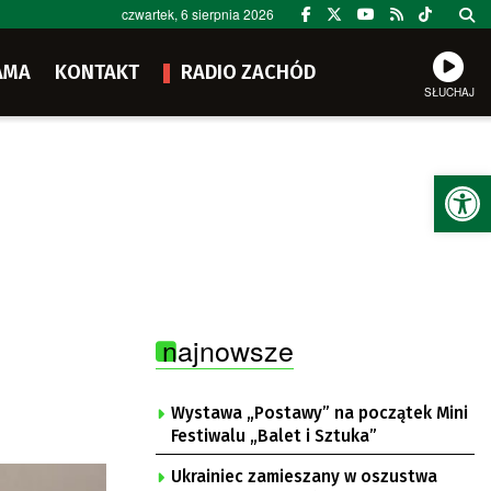
czwartek, 6 sierpnia 2026
AMA
KONTAKT
RADIO ZACHÓD
SŁUCHAJ
Ot
najnowsze
Wystawa „Postawy” na początek Mini
Festiwalu „Balet i Sztuka”
Ukrainiec zamieszany w oszustwa