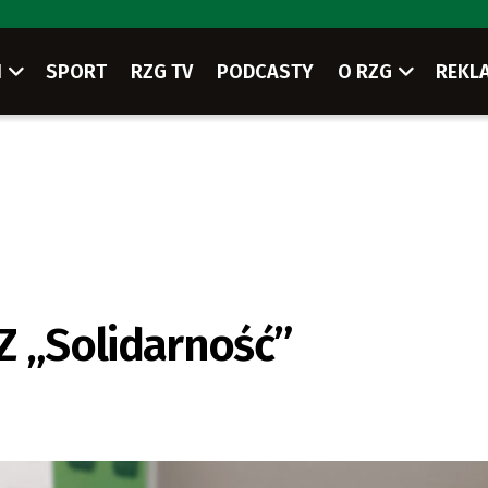
I
SPORT
RZG TV
PODCASTY
O RZG
REKL
Z „Solidarność”