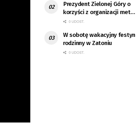
Prezydent Zielonej Góry o
korzyści z organizacji mety
Tour de Pologne
0 UDOST.
W sobotę wakacyjny festyn
rodzinny w Zatoniu
0 UDOST.