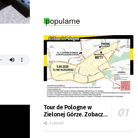
Zielonej Góry
popularne
Tour de Pologne w
Zielonej Górze. Zobacz
zmiany w organizacji
0 UDOST.
ruchu