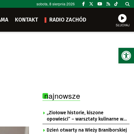
sobota, 8 sierpnia 2026
AMA
KONTAKT
RADIO ZACHÓD
SŁUCHAJ
Ot
najnowsze
„Ziołowe historie, kiszone
opowieści” – warsztaty kulinarne w
Krępie
Dzień otwarty na Wieży Braniborskiej