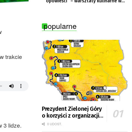
opowieści” – warsztaty kulinarne w
Krępie
popularne
w
w trakcie
Prezydent Zielonej Góry
o korzyści z organizacji
mety Tour de Pologne
 3 lidze.
0 UDOST.