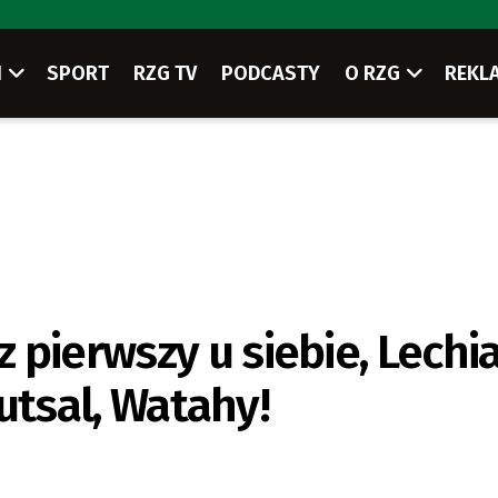
I
SPORT
RZG TV
PODCASTY
O RZG
REKL
pierwszy u siebie, Lechia
futsal, Watahy!