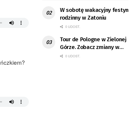
W sobotę wakacyjny festyn
rodzinny w Zatoniu
0 UDOST.
Tour de Pologne w Zielonej
Górze. Zobacz zmiany w
organizacji ruchu
0 UDOST.
pończkiem?