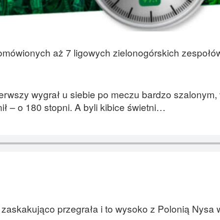
ówionych aż 7 ligowych zielonogórskich zespołó
erwszy wygrał u siebie po meczu bardzo szalonym, 
ł – o 180 stopni. A byli kibice świetni…
 zaskakująco przegrała i to wysoko z Polonią Nysa w