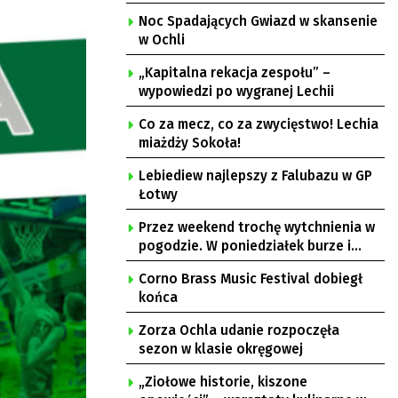
Noc Spadających Gwiazd w skansenie
w Ochli
„Kapitalna rekacja zespołu” –
wypowiedzi po wygranej Lechii
Co za mecz, co za zwycięstwo! Lechia
miażdży Sokoła!
Lebiediew najlepszy z Falubazu w GP
Łotwy
Przez weekend trochę wytchnienia w
pogodzie. W poniedziałek burze i
upał
Corno Brass Music Festival dobiegł
końca
Zorza Ochla udanie rozpoczęła
sezon w klasie okręgowej
„Ziołowe historie, kiszone