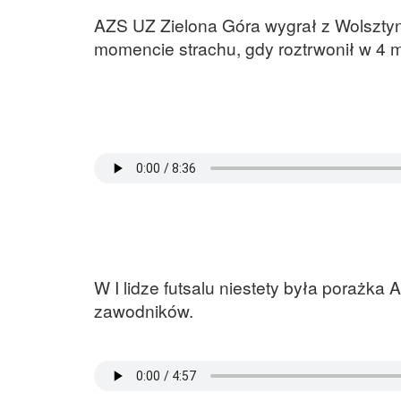
AZS UZ Zielona Góra wygrał z Wolsztyni
momencie strachu, gdy roztrwonił w 4 
W I lidze futsalu niestety była porażk
zawodników.