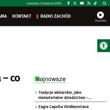
niedziela, 9 sierpnia 2026
AMA
KONTAKT
RADIO ZACHÓD
SŁUCHAJ
Ot
 – co
najnowsze
Tradycje winiarskie, jako
niematerialne dziedzictwo –
konsultacje i projekt
Zagra Capella Viridimontana