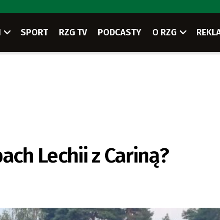
I
SPORT
RZG TV
PODCASTY
O RZG
REKL
ach Lechii z Cariną?