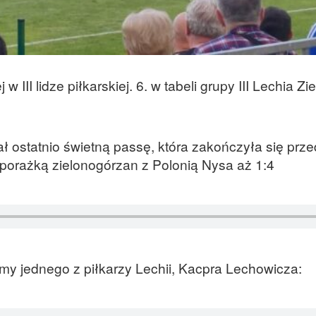
w III lidze piłkarskiej. 6. w tabeli grupy III Lechia Z
ł ostatnio świetną passę, która zakończyła się prze
orażką zielonogórzan z Polonią Nysa aż 1:4
śmy jednego z piłkarzy Lechii, Kacpra Lechowicza: