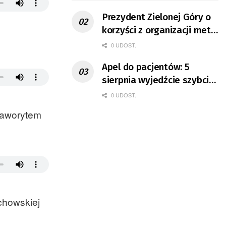
Prezydent Zielonej Góry o
korzyści z organizacji mety
Tour de Pologne
0 UDOST.
Apel do pacjentów: 5
sierpnia wyjedźcie szybciej
z domów
0 UDOST.
 faworytem
chowskiej