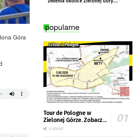
zmienia okolice Zielonej Góry.
Powstają nowe ścieżki rowerowe
popularne
ielona Góra
d
Tour de Pologne w
Zielonej Górze. Zobacz
zmiany w organizacji
0 UDOST.
ruchu