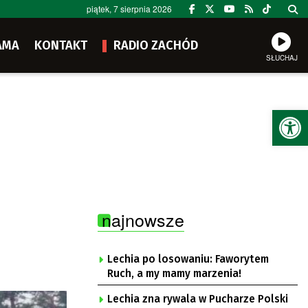
piątek, 7 sierpnia 2026
AMA
KONTAKT
RADIO ZACHÓD
SŁUCHAJ
Ot
najnowsze
Lechia po losowaniu: Faworytem
Ruch, a my mamy marzenia!
Lechia zna rywala w Pucharze Polski